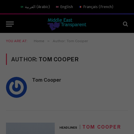
العربية
(
Arabic
)
English
Français
(
French
)
»
YOU ARE AT:
Home
Author: Tom Cooper
AUTHOR:
TOM COOPER
Tom Cooper
TOM COOPER
HEADLINES