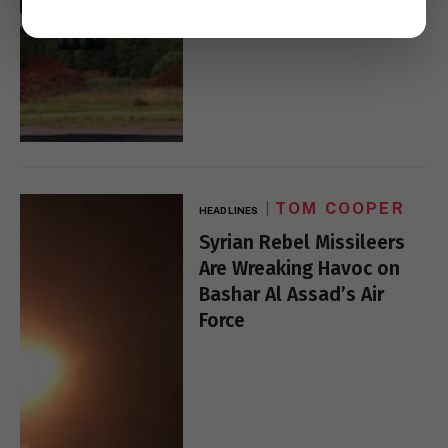
TOM COOPER
HEADLINES
Syrian Rebel Missileers
Are Wreaking Havoc on
Bashar Al Assad’s Air
Force