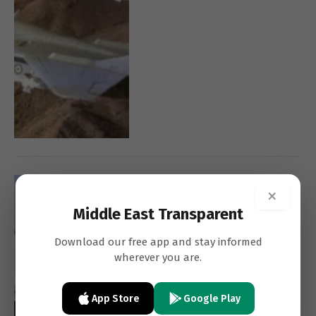
TOM COOPER
HEADLINES
×
Russia Has Deployed
Middle East Transparent
Backfire Bombers to Iran
Download our free app and stay informed
wherever you are.
App Store
Google Play