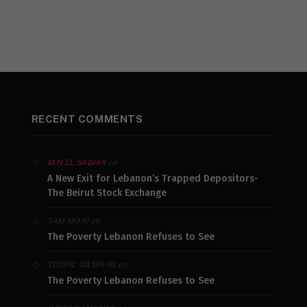
RECENT COMMENTS
on
M.N.EL SAGHIR
A New Exit for Lebanon’s Trapped Depositors-
The Beirut Stock Exchange
on
SAM MOJO
The Poverty Lebanon Refuses to See
on
TOUFIC GASPARD
The Poverty Lebanon Refuses to See