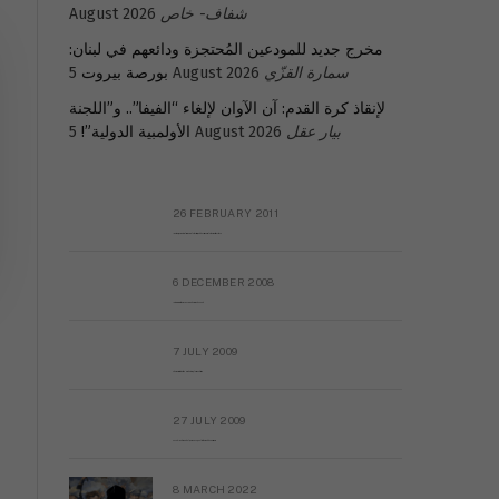
August 2026
شفاف- خاص
مخرج جديد للمودعين المُحتجزة ودائعهم في لبنان:
بورصة بيروت
5 August 2026
سمارة القزّي
لإنقاذ كرة القدم: آن الآوان لإلغاء “الفيفا”.. و”اللجنة
الأولمبية الدولية”!
5 August 2026
بيار عقل
26 FEBRUARY 2011
Metransparent Preliminary Black List of Qaddafi’s Financial Aides Outside Libya
6 DECEMBER 2008
Interview with Prof Hafiz Mohammad Saeed
7 JULY 2009
The messy state of the Hindu temples in Pakistan
27 JULY 2009
Sayed Mahmoud El Qemany Apeal to the World Conscience
8 MARCH 2022