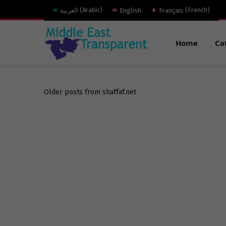
العربية
(
Arabic
)
English
Français
(
French
)
Home
Ca
Older posts from shaffaf.net