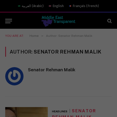
العربية
(
Arabic
)
English
Français
(
French
)
»
YOU ARE AT:
Home
Author: Senator Rehman Malik
AUTHOR:
SENATOR REHMAN MALIK
Senator Rehman Malik
SENATOR
HEADLINES