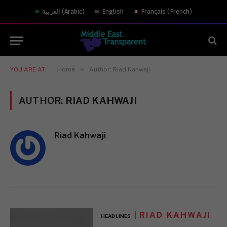
العربية
(
Arabic
)
English
Français
(
French
)
»
YOU ARE AT:
Home
Author: Riad Kahwaji
AUTHOR:
RIAD KAHWAJI
Riad Kahwaji
RIAD KAHWAJI
HEADLINES