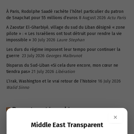
À Paris, Rodolphe Saadé rachète l’hôtel particulier du patron
de Snapchat pour 55 millions d’euros
8 August 2026
Actu Paris
A Zaoutar El-Gharbiyé, village du sud du Liban désigné « zone
pilote » : « Les Israéliens ont tout détruit pour rendre la vie
impossible »
30 July 2026
Laure Stephan
Les durs du régime imposent leur tempo pour continuer la
guerre
23 July 2026
Georges Malbrunot
Disparus du Sud-Liban «Si cela dure encore, mon cœur ne
tiendra pas»
21 July 2026
Libération
L’Irak, Washington et le vrai retour de l’histoire
16 July 2026
Walid Sinno
Recent post in arabic
×
Middle East Transparent
رودولف سعادة اشترى منزل مؤسس “سناب تشات” في باريس 16
ب55 مليون أورو
8 August 2026
شفاف- خاص