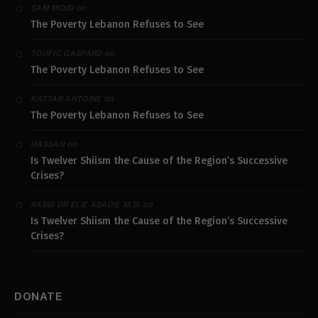
on
SAM MOJO
The Poverty Lebanon Refuses to See
on
TOUFIC GASPARD
The Poverty Lebanon Refuses to See
on
KATTAR ANTOINE
The Poverty Lebanon Refuses to See
on
HASSAN
Is Twelver Shiism the Cause of the Region’s Successive
Crises?
on
RABBI DR ELIE ABADIE M.D.
Is Twelver Shiism the Cause of the Region’s Successive
Crises?
DONATE