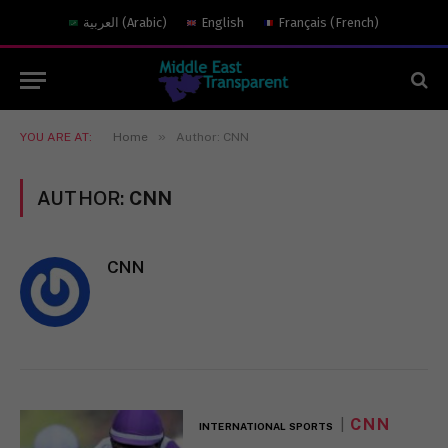
العربية
(
Arabic
)
English
Français
(
French
)
»
YOU ARE AT:
Home
Author: CNN
AUTHOR:
CNN
CNN
CNN
INTERNATIONAL SPORTS