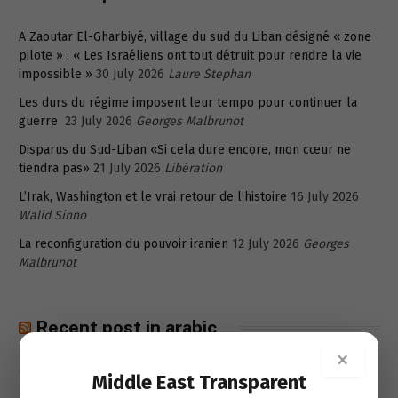
A Zaoutar El-Gharbiyé, village du sud du Liban désigné « zone
pilote » : « Les Israéliens ont tout détruit pour rendre la vie
impossible »
30 July 2026
Laure Stephan
Les durs du régime imposent leur tempo pour continuer la
guerre
23 July 2026
Georges Malbrunot
Disparus du Sud-Liban «Si cela dure encore, mon cœur ne
tiendra pas»
21 July 2026
Libération
L’Irak, Washington et le vrai retour de l’histoire
16 July 2026
Walid Sinno
La reconfiguration du pouvoir iranien
12 July 2026
Georges
Malbrunot
Recent post in arabic
×
هل تراجع دور قاليباف؟
6 August 2026
فاخر السلطان
Middle East Transparent