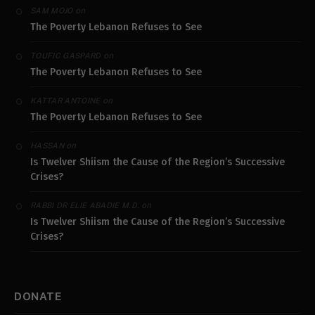
on
SAM MOJO
The Poverty Lebanon Refuses to See
on
TOUFIC GASPARD
The Poverty Lebanon Refuses to See
on
KATTAR ANTOINE
The Poverty Lebanon Refuses to See
on
HASSAN
Is Twelver Shiism the Cause of the Region’s Successive
Crises?
on
RABBI DR ELIE ABADIE M.D.
Is Twelver Shiism the Cause of the Region’s Successive
Crises?
DONATE