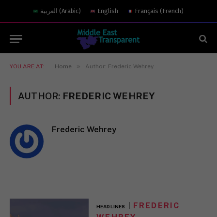
العربية
(
Arabic
)
English
Français
(
French
)
»
YOU ARE AT:
Home
Author: Frederic Wehrey
AUTHOR:
FREDERIC WEHREY
Frederic Wehrey
FREDERIC
HEADLINES