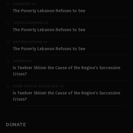
on
SAM MOJO
The Poverty Lebanon Refuses to See
on
TOUFIC GASPARD
The Poverty Lebanon Refuses to See
on
KATTAR ANTOINE
The Poverty Lebanon Refuses to See
on
HASSAN
Is Twelver Shiism the Cause of the Region’s Successive
Crises?
on
RABBI DR ELIE ABADIE M.D.
Is Twelver Shiism the Cause of the Region’s Successive
Crises?
DONATE