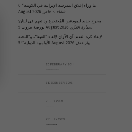
6
ما وراء إغلاق المدرسة الإيرانية في الكويت؟
August 2026
شفاف- خاص
مخرج جديد للمودعين المُحتجزة ودائعهم في لبنان:
بورصة بيروت
5 August 2026
سمارة القزّي
لإنقاذ كرة القدم: آن الآوان لإلغاء “الفيفا”.. و”اللجنة
الأولمبية الدولية”!
5 August 2026
بيار عقل
26 FEBRUARY 2011
Metransparent Preliminary Black List of Qaddafi’s Financial Aides Outside Libya
6 DECEMBER 2008
Interview with Prof Hafiz Mohammad Saeed
7 JULY 2009
The messy state of the Hindu temples in Pakistan
27 JULY 2009
Sayed Mahmoud El Qemany Apeal to the World Conscience