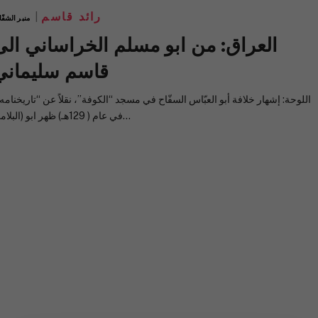
رائد قاسم
منبر الشفّ
العراق: من ابو مسلم الخراساني الى
قاسم سليماني
البلامي) في عام ( 129هـ) ظهر ابو…