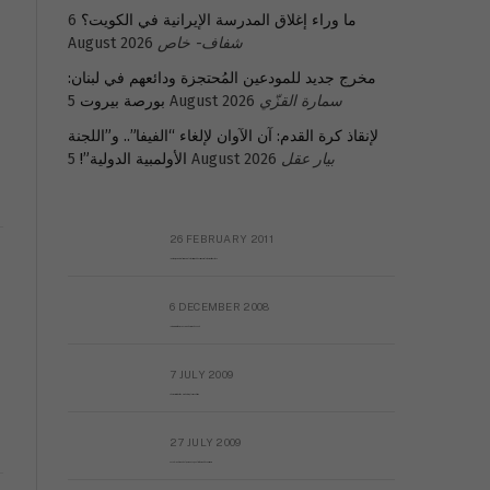
ما وراء إغلاق المدرسة الإيرانية في الكويت؟
6
شفاف- خاص
August 2026
مخرج جديد للمودعين المُحتجزة ودائعهم في لبنان:
سمارة القزّي
5 August 2026
بورصة بيروت
لإنقاذ كرة القدم: آن الآوان لإلغاء “الفيفا”.. و”اللجنة
بيار عقل
5 August 2026
الأولمبية الدولية”!
26 FEBRUARY 2011
Metransparent Preliminary Black List of Qaddafi’s Financial Aides Outside Libya
6 DECEMBER 2008
Interview with Prof Hafiz Mohammad Saeed
7 JULY 2009
The messy state of the Hindu temples in Pakistan
27 JULY 2009
Sayed Mahmoud El Qemany Apeal to the World Conscience