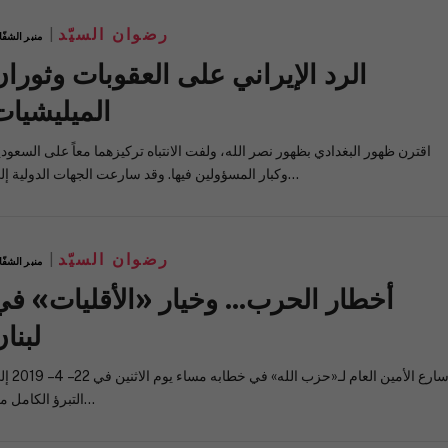
رضوان السيّد
منبر الشفّ
الرد الإيراني على العقوبات وثوران
الميليشيات
اقترن ظهور البغدادي بظهور نصر الله، ولفت الانتباه تركيزهما معاً على السعودي
وكبار المسؤولين فيها. وقد سارعت الجهات الدولية إلى…
رضوان السيّد
منبر الشفّ
أخطار الحرب… وخيار «الأقليات» في
لبنا
سارع الأمين العام لـ«حزب الله» في خطابه 
التبرؤ الكامل من…