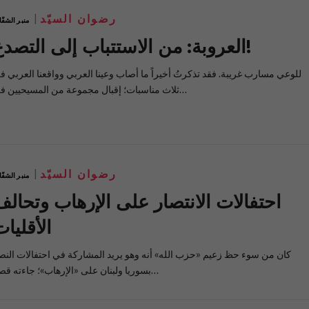
رضوان السيّد
منبر الشفّ
العروبة: من الاستتباب إلى التصدع!
للوعي مسارب غريبة. فقد تذكرتُ أخيراً ما أصاب وعينا العربي وواقعنا العربي ف
ثلاث مناسبات؛ إقبال مجموعة من المسيحيين في…
رضوان السيّد
منبر الشفّ
احتفالات الانتصار على الإرهاب وتحالف
الأقليا
كان من سوء حظ زعيم «حزب الله» أنه وهو يريد المشاركة في احتفالات النص
بسوريا ولبنان على «الإرهاب»؛ جاءته قصة…