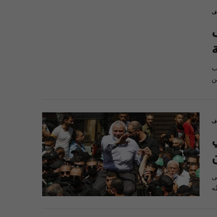
اف
ة
ب
اف
ى