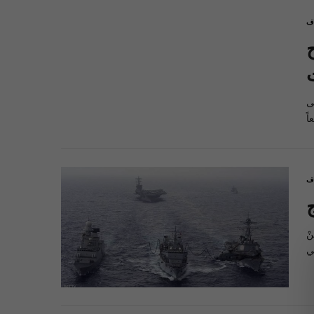
اف
ى
اف
ْ