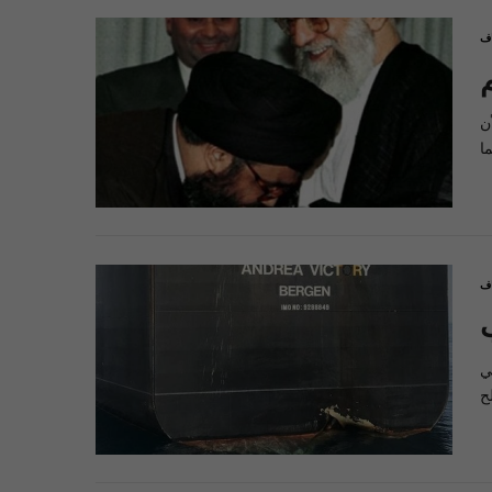
اف
ن
اف
ي