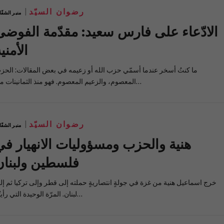
رضوان السيّد
منبر الشفّ
الادّعاء على فارس سعيد: مقدّمة الفوضى
الأمني
ما كنتُ أسخر عندما أسمّي حزب الله أو زعيمه في بعض المقالات: الحز
المعصوم، والزعيم المعصوم. فهو منذ الثمانينات من…
رضوان السيّد
منبر الشفّ
هنية والحزب ومسؤوليات الانهيار في
فلسطين ولبنان
خرج اسماعيل هنية من غزة في جولةٍ انتصاريةٍ حملته إلى قطر وإلى تركيا ثم إل
لبنان. المرّة الوحيدة التي رأيتُه…