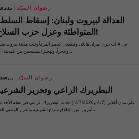
رضوان السيّد
شفّاف الي
العدالة لبيروت ولبنان: إسقاط السلطة
المتواطئة وعزل حزب السلاح!
في 4 آب جرى أمران هائلان وفظيعان: تدمير المرفأ وثلث مدينة بيروت بشرا
وحجراً، وتهجير المسيحيين من المدينة! أما…
رضوان السيّد
منبر الشفّ
البطريرك الراعي وتحرير الشرعية
على مدى أَحَدَين (4/7 و12/7/2020) تحدث البطريرك الراعي في عظة الأحد
أمرين اثنين: إطلاق سراح الشرعية والقرار الوطني الحرّ،…