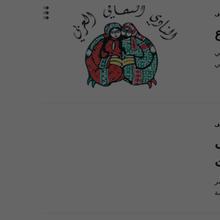
اف
ي
اف
ت
ر