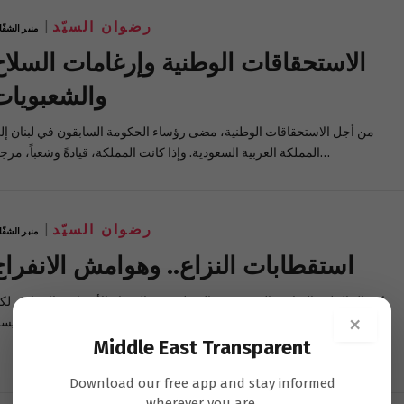
رضوان السيّد
منبر الشفّ
الاستحقاقات الوطنية وإرغامات السلاح
والشعبويات
من أجل الاستحقاقات الوطنية، مضى رؤساء الحكومة السابقون في لبنان إل
المملكة العربية السعودية. وإذا كانت المملكة، قيادةً وشعباً، مرجعاً…
رضوان السيّد
منبر الشفّ
استقطابات النزاع.. وهوامش الانفراج
لا يزال الملف النزاعي الرئيس في المنطقة، هو الصراع الأميركي- الإيراني. لكن
×
هناك نزاعاتٌ أُخرى لا يمكن ربطها بالنزاع الرئيسي…
Middle East Transparent
Download our free app and stay informed
wherever you are.