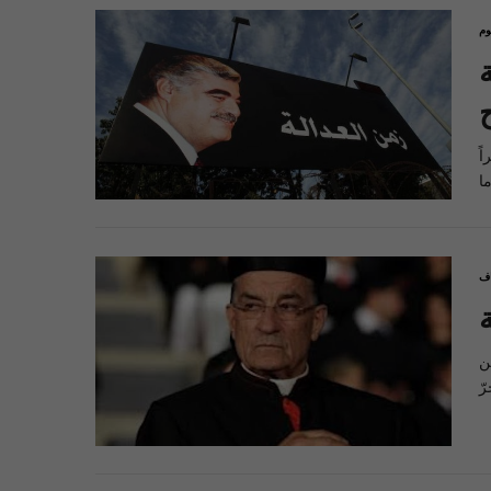
وم
ً
اف
 عن