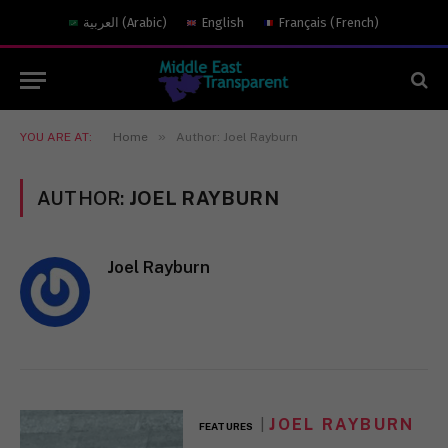
العربية
(
Arabic
)
English
Français
(
French
)
»
YOU ARE AT:
Home
Author: Joel Rayburn
AUTHOR:
JOEL RAYBURN
Joel Rayburn
JOEL RAYBURN
FEATURES