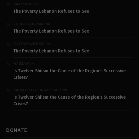
on
SAM MOJO
The Poverty Lebanon Refuses to See
on
TOUFIC GASPARD
The Poverty Lebanon Refuses to See
on
KATTAR ANTOINE
The Poverty Lebanon Refuses to See
on
HASSAN
Is Twelver Shiism the Cause of the Region’s Successive
Crises?
on
RABBI DR ELIE ABADIE M.D.
Is Twelver Shiism the Cause of the Region’s Successive
Crises?
DONATE