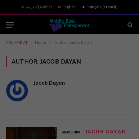
العربية
(
Arabic
)
English
Français
(
French
)
»
YOU ARE AT:
Home
Author: Jacob Dayan
AUTHOR:
JACOB DAYAN
Jacob Dayan
JACOB DAYAN
HEADLINES