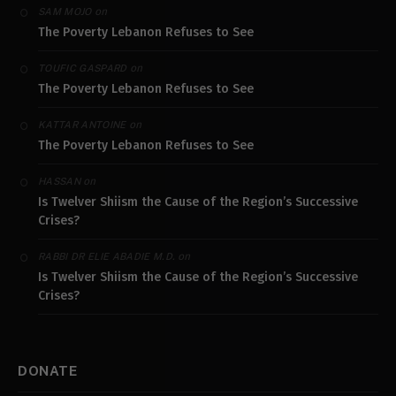
on
SAM MOJO
The Poverty Lebanon Refuses to See
on
TOUFIC GASPARD
The Poverty Lebanon Refuses to See
on
KATTAR ANTOINE
The Poverty Lebanon Refuses to See
on
HASSAN
Is Twelver Shiism the Cause of the Region’s Successive
Crises?
on
RABBI DR ELIE ABADIE M.D.
Is Twelver Shiism the Cause of the Region’s Successive
Crises?
DONATE