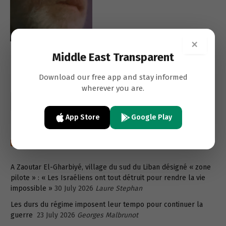
×
Middle East Transparent
Download our free app and stay informed
wherever you are.
App Store
Google Play
Recent post in french
A Zaoutar El-Gharbiyé, village du sud du Liban désigné « zone
pilote » : « Les Israéliens ont tout détruit pour rendre la vie
impossible »
30 July 2026
Laure Stephan
Les durs du régime imposent leur tempo pour continuer la
guerre
23 July 2026
Georges Malbrunot