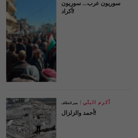
سوريون عرب… سوريون
أكراد!
أكرم البنّي
منبر الشفّاف
أحمد والزلزال!