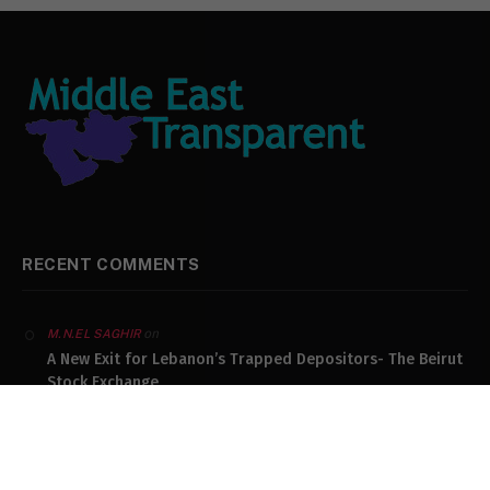
RECENT COMMENTS
on
M.N.EL SAGHIR
A New Exit for Lebanon’s Trapped Depositors- The Beirut
Stock Exchange
on
SAM MOJO
The Poverty Lebanon Refuses to See