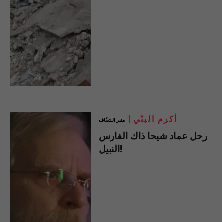
أكرم البنّي
منبر الشفّاف
رحل عماد شيحا ذاك الفارس
النبيل!