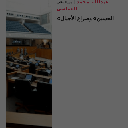
عبدالله محمد
منبر الشفّاف
العفاسي
«الحسين» وصراع الأجيال