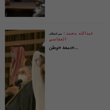
عبدالله محمد
منبر الشفّاف
العفاسي
دمعة «وطن»…