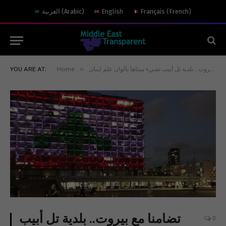
العربية
(
Arabic
)
English
Français
(
French
)
»
YOU ARE AT:
Home
تضامنا مع بيروت.. بلدية تل أبيب
0