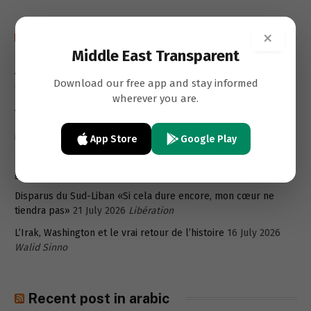
×
Recent post in french
Middle East Transparent
À Paris, Rodolphe Saadé rachète l’hôtel particulier du patron
Download our free app and stay informed
de Snapchat pour 55 millions d’euros
8 August 2026
Actu Paris
wherever you are.
A Zaoutar El-Gharbiyé, village du sud du Liban désigné « zone
pilote » : « Les Israéliens ont tout détruit pour rendre la vie
impossible »
30 July 2026
Laure Stephan
App Store
Google Play
Les durs du régime imposent leur tempo pour continuer la
guerre
23 July 2026
Georges Malbrunot
Disparus du Sud-Liban «Si cela dure encore, mon cœur ne
tiendra pas»
21 July 2026
Libération
L’Irak, Washington et le vrai retour de l’histoire
16 July 2026
Walid Sinno
Recent post in arabic