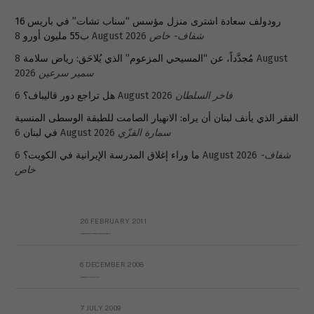
رودولف سعادة اشترى منزل مؤسس “سناب تشات” في باريس 16
ب55 مليون أورو
8 August 2026
شفاف- خاص
8 August
مُجدَّداً، عن “المسيحي المزعوم” الذي يُلاحَق: رياض سلامة
2026
سمير سرعين
هل تراجع دور قاليباف؟
6 August 2026
فاخر السلطان
الفقر الذي يأنف لبنان أن يراه: الانهيار الصامت للطبقة الوسطى المنسية
في لبنان
6 August 2026
سمارة القزّي
ما وراء إغلاق المدرسة الإيرانية في الكويت؟
6 August 2026
شفاف-
خاص
26 FEBRUARY 2011
Metransparent Preliminary Black List of Qaddafi’s Financial Aides Outside Libya
6 DECEMBER 2008
Interview with Prof Hafiz Mohammad Saeed
7 JULY 2009