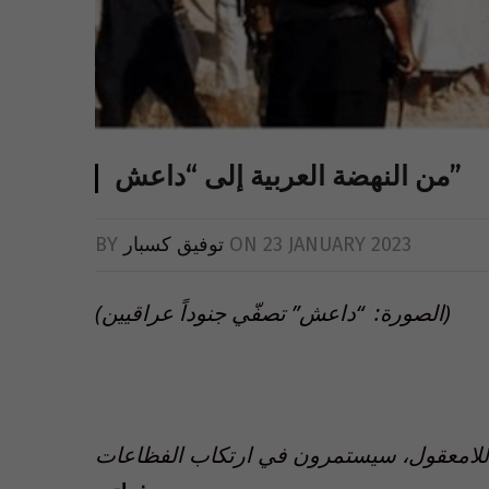
من النهضة العربية إلى “داعش”
23 JANUARY 2023
ON
توفيق كسبار
BY
(الصورة: “داعش” تصفّي جنوداً عراقيين)
باللامعقول، سيستمرون في ارتكاب الفظاعات