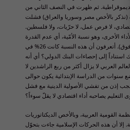
يموقراطية. ثم ظهرت في النصف الثاني من
ة (نذكر بالأخص مصر وسوريا والعراق) فشلت
صادي، لا فرص عمل، لا حرّيات، ولا فلسطين.
 الأخرى، وهو نسبة الأمّية، أي عدم القدرة
على القراءة أو الكتابة، لدى الراشدين (15 عاماً وما فوق). أتعرفون أن هذه النسبة كانت 26% في
وسط وشمالي افريقيا حتى عام 2010، وذلك استناداً إلى إحصاءات البنك الدولي؟ أي أنه
لم العربي لا يزال أكثر من ربع الراشدين لا
بضع سنوات من الدراسة الإبتدائية يكون حوالى
لعجب إذن من تفشي الأصولية الدينية مع فشل
لتعليم يصاحبه أداء اقتصادي لا يقلّ سوءاً؟
ة القومية العربية، وبالأخص الديكتاتوريات
ة. إلا أن هذه الحركات الإسلامية جاءت بتحوّل