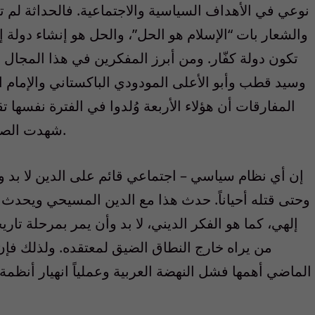
نوعي في الأهداف السياسية والاجتماعية. فالحداثة لم تع
والشعار بات “الإسلام هو الحل”، والحل هو إنشاء دولة إس
تكون دولة كفّار. ومن أبرز المفكرين في هذا المجا
وسيد قطب وأبو الأعلى المودودي الباكستاني والإمام ا
شهدت الصعود القوي في فكر الحداثة في العالم العربي.
إن أي نظام سياسي – اجتماعي قائم على الدين لا بد وأن
وحتى قتله أحياناً. حدث هذا مع الدين المسيحي ويحدث 
إلهي، كما هو الفكر الديني، لا بد وأن يمر بمرحلة تاريخي
من يراه خارج النطاق الضيق لمعتقده. ولذلك ف
الماضي أهمها فشل النهضة العربية وعملياً انهيار أنظمة