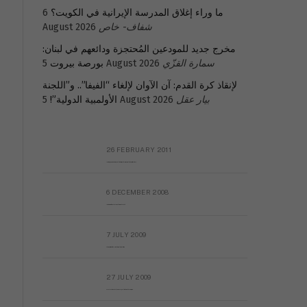
ما وراء إغلاق المدرسة الإيرانية في الكويت؟
6
شفاف- خاص
August 2026
مخرج جديد للمودعين المُحتجزة ودائعهم في لبنان:
سمارة القزّي
5 August 2026
بورصة بيروت
لإنقاذ كرة القدم: آن الآوان لإلغاء “الفيفا”.. و”اللجنة
بيار عقل
5 August 2026
الأولمبية الدولية”!
26 FEBRUARY 2011
Metransparent Preliminary Black List of Qaddafi’s Financial Aides Outside Libya
6 DECEMBER 2008
Interview with Prof Hafiz Mohammad Saeed
7 JULY 2009
The messy state of the Hindu temples in Pakistan
27 JULY 2009
Sayed Mahmoud El Qemany Apeal to the World Conscience