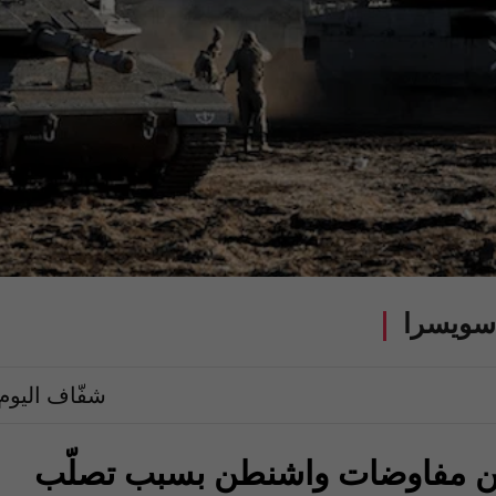
سويسرا
شفّاف اليوم
من مفاوضات واشنطن بسبب تصلّب