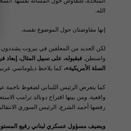
المتحدة، للتفاوض حول المسألة نفسها: انسحا
الله.
إنها مفاوضتان حول الموضوع نفسه.
لكن العديد من المعلقين في بيروت يشددون على
واشنطن.
فبقبوله، على سبيل المثال، إبعاد
السلة الأمريكية»،
كما يلاحظ دبلوماسي عربي م
كما يتعرض الرئيس اللبناني لضغوط ناجمة عن ب
واقعية. ومن بينها اقتراح دونالد ترامب الاس
رفضها أحمد الشرع، الرئيس السوري الانتقالي، 
ويضيف مسؤول عسكري لبناني رفيع المستوى: