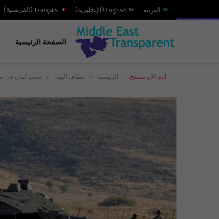
العربية
English
(
الإنجليزية
)
Français
(
الفرنسية
)
الصفحة الرئيسية
»
»
أنت الآن تتصفح:
الرئيسية
شفّاف اليوم
مصير لبنان في ص