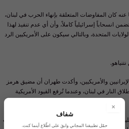
 عنه كان المفاوضات المتعلقة بإنهاء الحرب في لبنان،
من انسحاباً إسرائيلياً كاملاً، وأن أي عدم تنفيذ لهذا
الولايات المتحدة، وبالتالي سيكون على الأمريكيين الرد
تنياهو.
إيرانيين والأمريكيين، وأكدت طهران أن مضيق هرمز
لاق النار في لبنان، وعندما تُرفع القيود الأمريكية
×
شفاف
ليين سيلتقون يوم الثلاثاء في واشنطن، برعاية الولايات
حمّل تطبيقنا المجاني وابقَ على اطّلاع أينما كنت.