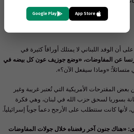
ب إسرائيلي من «بلاد الأرز» مقابل نزع سلاح حزب
Google Play
App Store
 أن الوفد اللبناني لا يمتلك أوراقاً كثيرة في
 فرنسا عن المفاوضات، «وضع جوزيف عون كل بيضه في
تسائلاً: «وماذا سيفعل الآن؟».
عض المقترحات الأمريكية التي تُعتبر غريبة وغير
تعانة بسوريا لسحق حزب الله في لبنان، وهي فكرة
لأنها كانت ستتطلب على الأرجح دعماً جوياً إسرائيلياً.
 «هناك جنون آخر رفضناه خلال جولات المفاوضات