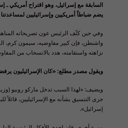
السابقة مع إسرائيل، وهو اقتراح أمريكي ـ إ
يضم ضباطاً أمريكيين وإسرائيليين لمساعدتنا
وفي حين كثّف الرئيس عون تصريحاته المناهضة
واشنطن، فإن كبير مفاوِضيه، سيمون كرم، ا
نزاهته واستقامته، هدد بالانسحاب من المفاو
ويقول مصدر مطلع: «كان الإسرائيليون يرف
ويضيف: «لهذا السبب تدخل ماركو روبيو (وزير
جرى التنسيق بشأنه مع الإسرائيليين، قائلاً ل
إسرائيل».
ومرة أخرى، فإن إحدى الأفكار الرئيسية الوا