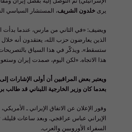
الإسرائيلي) تم التوصل إليه بفضل إيران ومفا
يرى
خلدون الشريف
، المستشار السياسي الس
ويضيف: «في الثاني من مارس، عندما بدأت الحر
الذين يعارضون حزب الله، يعتقدون أنه خلال ث
ستسقط». ويذكّر في هذا السياق بالتصريحات ا
هذا الاتجاه. «لكن اليوم، صمدت إيران وستعود 
ويعتبر بعض المراقبين أن أولى الإشارات إلى 
بعدما كان وزير الخارجية اللبناني قد طالب 
وفور الإعلان عن الاتفاق الإيراني ـ الأمريكي،
الإيراني عباس عراقجي. وبعد ساعات قليلة
السفراء الأوروبيين والعرب.