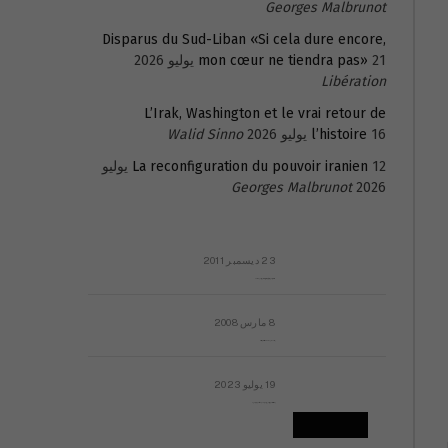
Georges Malbrunot
Disparus du Sud-Liban «Si cela dure encore,
21 يوليو 2026
mon cœur ne tiendra pas»
Libération
L’Irak, Washington et le vrai retour de
16 يوليو 2026
l’histoire
Walid Sinno
La reconfiguration du pouvoir iranien
12 يوليو
Georges Malbrunot
2026
23 ديسمبر 2011
عائلة المهندس طارق الربعة: أين دولة القانون والموسسات؟
8 مارس 2008
رسالة مفتوحة لقداسة البابا شنوده الثالث
19 يوليو 2023
إشكاليات التقويم الهجري، وهل يجدي هذا التقويم أيُ نفع؟