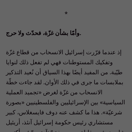
*
وأمّا بشأن غزّة، فحدّث ولا حرج.
إذ عندما قرّرت إسرائيل الانسحاب من قطاع غزّة
وتفكيك المستوطنات فهي لم تفعل ذلك لنوايا
طيّبة. من المفيد أيضًا بهذا السياق أن نُعيد التذكير
بملابسات ما جرى في ذلك الأوان. لقد جاءت خطّة
الانسحاب من غزّة لغرض «تجميد العملية
السياسية» بين الإسرائيليين والفلسطينيين «بصورة
شرعيّة». هذا ما كشف عنه دوف فايسغلاس، كبير
مستشاري رئيس حكومة إسرائيل آنئذ، أريئيل