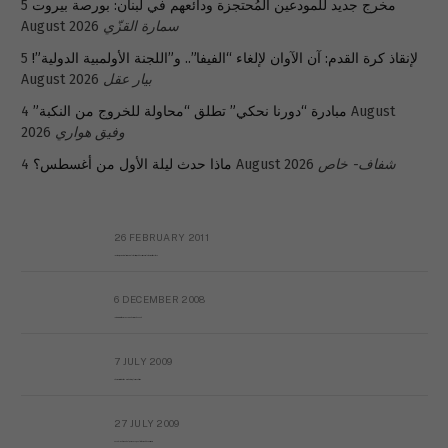
مخرج جديد للمودعين المُحتجزة ودائعهم في لبنان: بورصة بيروت
5
سمارة القزّي
August 2026
لإنقاذ كرة القدم: آن الآوان لإلغاء “الفيفا”.. و”اللجنة الأولمبية الدولية”!
5
بيار عقل
August 2026
مبادرة “دورنا نحكي” تطلق “محاولة للخروج من النكبة”
4 August
وفيق هواري
2026
شفاف- خاص
4 August 2026
ماذا حدث ليلة الأول من أغسطس؟
26 FEBRUARY 2011
Metransparent Preliminary Black List of Qaddafi’s Financial Aides Outside Libya
6 DECEMBER 2008
Interview with Prof Hafiz Mohammad Saeed
7 JULY 2009
The messy state of the Hindu temples in Pakistan
27 JULY 2009
Sayed Mahmoud El Qemany Apeal to the World Conscience