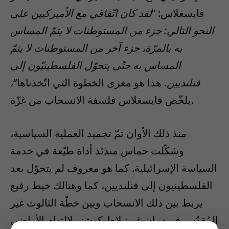
فايسغلاس: ”
لقد كان اتّفاقي مع الأميركيين على
النحو التالي: جزء من المستوطنات لا يتمّ المساس
به بالمرّة، جزء آخر من المستوطنات لا يتمّ
المساس به حتّى يتحوّل الفلسطينيّون إلى
فنلنديين
. هذا هو مغزى الخطوة التي اتّخذناها“،
يلخّص فايسغلاس فلسفة الانسحاب من غزّة.
منذ ذلك الأوان تمّ تجميد العملية السياسية،
وشكّلت حماس منذئذ أداة طيّعة في خدمة
السياسة الإسرائيلية. كما هو معروف لم يتحوّل بعد
الفلسطينيون إلى فنلنديين، كما وهنالك خيط رفيع
يربط بين ذلك الانسحاب وبين خطّة الثالوث غير
المُقدّس فريدمان-غرينبلاط-كوشنر لالتهام الأراضي