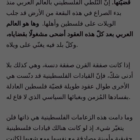
قضيّتها.
إنّ التّلطّي الفلسطيني بالعالم العربي منذ
بدء الصراع في هذه البقعة من الأرض قد جلب
الويلات على فلسطين وأهلها.
وها هو العالم
العربي بعد كلّ هذه العقود أضحى مشغولًا بقضاياه،
وكلّ بلد فيه يغنّي على ويلاه.
إذا كانت صفقة القرن صفقة دنسة، وهي كذلك بلا
أدنى شكّ، فإنّ القيادات الفلسطينية قد دنّست هي
الأخرى طوال عقود طويلة قضيّة فلسطين العادلة
بفسادها المُزمن وبغبائها السياسي الذي لا قاع له.
وما دامت هذه الزعامات الفلسطينية هي ذاتها فلن
يتغيّر شيء. إذ لو كانت هنالك قيادات فلسطينية
حقيقية وأمينة وصادقة مع نفسها ومع شعبها لكانت