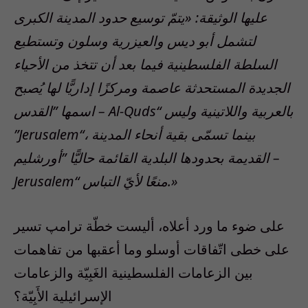
عليها الوثيقة: «يتمّ توسيع حدود المدينة الكبرى
لتشمل أبو ديس والعيزرية وسلون وتستطيع
السلطة الفلسطينية فيما بعد أن تتخذ من الأحياء
الجديدة المستحدثة عاصمة ومركزًا إداريًّا لها يُصبح
اسمها ”القدس – Al-Quds“ بالعربية واللاتينية وليس
”Jerusalem“، بينما تسمّى بقية أنحاء المدينة
القديمة بحدودها البلدية القائمة حاليًّا ”أورشليم –
Jerusalem“ منعًا لأيّ التباس.»
على ضوء ما ورد أعلاه، أليست خطّة ترامپ تسير
على خطى اتّفاقات أوسلو وما أعقبها من تفاهمات
بين الزعامات الفلسطينية الغَبِيّة والزعامات
الإسرائيلية الأَبِيّة؟