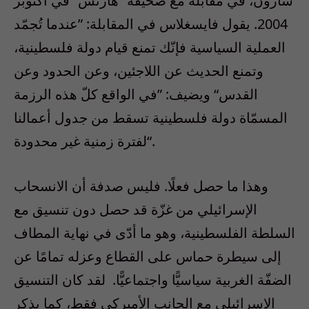
شارون، في مقابلة مع صحيفة “هآرتس“ في أكتوبر
2004. يقول فايسغلاس في المقابلة: ”عندما تُجمّد
العملية السياسية فإنّك تمنع قيام دولة فلسطينية،
وتمنع الحديث عن اللاجئين، وعن الحدود وعن
القدس“ ويضيف: ”في الواقع كلّ هذه الرزمة
المسمّاة دولة فلسطينية تسقط من جدول أعمالنا
لفترة زمنية غير محدودة“.
وهذا ما حصل فعلًا. فليس صدفة أن الانسحاب
الإسرائيلي من غزّة قد حصل دون تنسيق مع
السلطة الفلسطينية، وهو ما أدّى في نهاية المطاف
إلى سيطرة حماس على القطاع وعزله تمامًا عن
الضفّة الغربية سياسيًّا واجتماعيًّا. لقد كان التنسيق
الإسرائيلي مع الجانب الأميركي فقط، كما يذكر