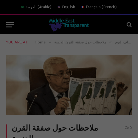
)
French
(
Français
English
)
Arabic
(
العربية
»
»
شفّاف اليوم
ملاحظات حول صفقة القرن الدنسة
Home
YOU ARE AT:
ملاحظات حول صفقة القرن
0