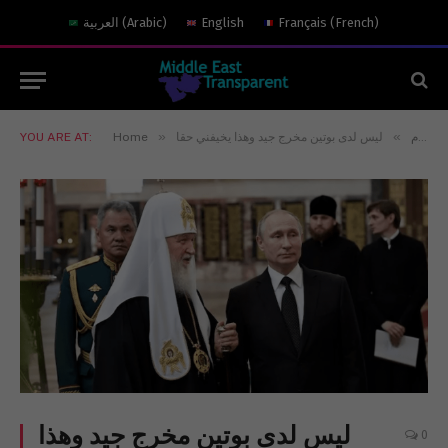
)
French
(
Français
English
)
Arabic
(
العربية
»
»
شفّاف اليوم
ليس لدى بوتين مخرج جيد وهذا يخيفني حقا
Home
YOU ARE AT:
ليس لدى بوتين مخرج جيد وهذا
0