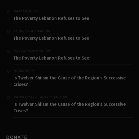
on
SAM MOJO
The Poverty Lebanon Refuses to See
on
TOUFIC GASPARD
The Poverty Lebanon Refuses to See
on
KATTAR ANTOINE
The Poverty Lebanon Refuses to See
on
HASSAN
Is Twelver Shiism the Cause of the Region’s Successive
Crises?
on
RABBI DR ELIE ABADIE M.D.
Is Twelver Shiism the Cause of the Region’s Successive
Crises?
DONATE