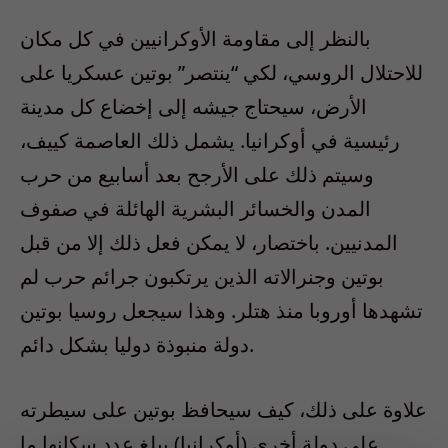
بالنظر إلى مقاومة الأوكرانيين في كل مكان
للاحتلال الروسي، لكي “ينتصر” بوتين عسكريا على
الأرض، سيحتاج جيشه إلى إخضاع كل مدينة
رئيسية في أوكرانيا. يشمل ذلك العاصمة كييف،
وسيتم ذلك على الأرجح بعد أسابيع من حرب
المدن والخسائر البشرية الهائلة في صفوف
المدنيين. باختصار، لا يمكن فعل ذلك إلا من قبل
بوتين وجنرالاته الذين يرتكبون جرائم حرب لم
تشهدها أوروبا منذ هتلر. وهذا سيجعل روسيا بوتين
دولة منبوذة دوليا بشكل دائم.
علاوة على ذلك، كيف سيحافظ بوتين على سيطرته
على دولة أخرى (أوكرانيا) يبلغ عدد سكانها ما