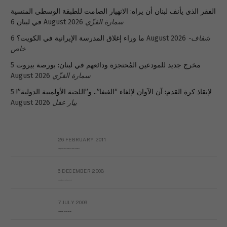
الفقر الذي يأنف لبنان أن يراه: الانهيار الصامت للطبقة الوسطى المنسية
سمارة القزّي
6 August 2026
في لبنان
شفاف-
6 August 2026
ما وراء إغلاق المدرسة الإيرانية في الكويت؟
خاص
مخرج جديد للمودعين المُحتجزة ودائعهم في لبنان: بورصة بيروت
5
سمارة القزّي
August 2026
لإنقاذ كرة القدم: آن الآوان لإلغاء “الفيفا”.. و”اللجنة الأولمبية الدولية”!
5
بيار عقل
August 2026
26 FEBRUARY 2011
Metransparent Preliminary Black List of Qaddafi’s Financial Aides Outside Libya
6 DECEMBER 2008
Interview with Prof Hafiz Mohammad Saeed
7 JULY 2009
The messy state of the Hindu temples in Pakistan