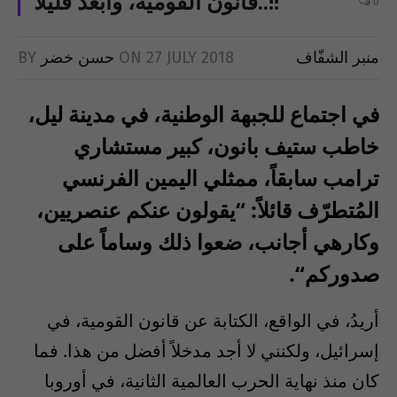
قانون القومية، وأبعد قليلاً..!!
0
منبر الشفّاف
27 JULY 2018
ON
حسن خضر
BY
في اجتماع للجبهة الوطنية، في مدينة ليل،
خاطب ستيف بانون، كبير مستشاري
ترامب سابقاً، ممثلي اليمين الفرنسي
المُتطرّف قائلاً
:
“
يقولون عنكم عنصريين،
وكارهي أجانب، ضعوا ذلك وساماً على
صدوركم
“
.
أريدُ، في الواقع، الكتابة عن قانون القومية، في
إسرائيل، ولكنني لا أجد مدخلاً أفضل من هذا. فما
كان منذ نهاية الحرب العالمية الثانية، في أوروبا