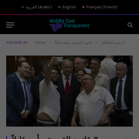
)
French
(
Français
English
)
Arabic
(
العربية
»
»
قانون القومية، وأبعد قليلاً..!!
منبر الشفّاف
Home
YOU ARE AT: