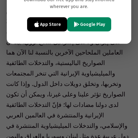
wherever you are.
وانتظار نهايتها بذهاب ترمب من السلطة عام
2020.
App Store
Google Play
ونحن العرب لنا مصلحة استراتيجية في ألا يكون
لدى إيران ولا لدى إسرائيل سلاح نووي. بيد أنّ
العاملين الملحاحين الآخرين بالنسبة لنا الآن هما
الصواريخ الباليستية، والتدخلات الطائفية
والميليشياوية الإيرانية التي تنخر المجتمعات
وتخربها، وتخلق دويلات داخل الدول. وإذا كانت
الصواريخ تؤثر علينا وعلى غيرنا، ويمكن أن تكون
لدى دولنا مضادات لها؛ فإنّ التدخلات الطائفية
الإيرانية والمنتشرة في العالمين العربي
والإسلامي، والتدخلات الميليشياوية المنتشرة في
دول عربية عدة مثل لبنان وسوريا والعراق واليمن