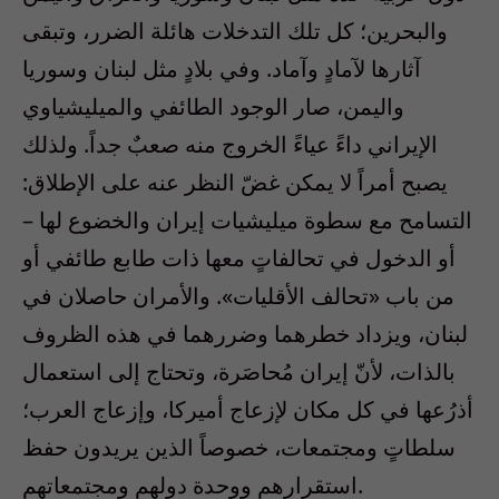
والبحرين؛ كل تلك التدخلات هائلة الضرر، وتبقى
آثارها لآمادٍ وآماد. وفي بلادٍ مثل لبنان وسوريا
واليمن، صار الوجود الطائفي والميليشياوي
الإيراني داءً عياءً الخروج منه صعبٌ جداً. ولذلك
يصبح أمراً لا يمكن غضّ النظر عنه على الإطلاق:
التسامح مع سطوة ميليشيات إيران والخضوع لها –
أو الدخول في تحالفاتٍ معها ذات طابع طائفي أو
من باب «تحالف الأقليات». والأمران حاصلان في
لبنان، ويزداد خطرهما وضررهما في هذه الظروف
بالذات، لأنّ إيران مُحاصَرة، وتحتاج إلى استعمال
أذرُعها في كل مكان لإزعاج أميركا، وإزعاج العرب؛
سلطاتٍ ومجتمعات، خصوصاً الذين يريدون حفظ
استقرارهم ووحدة دولهم ومجتمعاتهم.