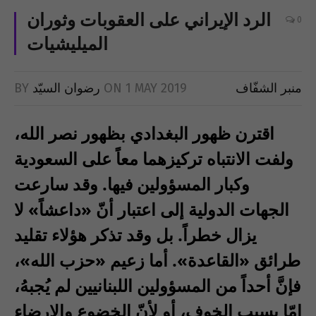
الرد الإيراني على العقوبات وثوران
0
الميليشيات
منبر الشفّاف
1 MAY 2019
ON
رضوان السيّد
BY
اقترن ظهور البغدادي بظهور نصر الله،
ولفت الانتباه تركيزهما معاً على السعودية
وكبار المسؤولين فيها. وقد سارعت
الجهات الدولية إلى اعتبار أنّ «داعشاً» لا
يزال خطراً. بل وقد تذكر هؤلاء تقليد
طرائق «القاعدة». أما زعيم «حزب الله»،
فإنَّ أحداً من المسؤولين اللبنانيين لم يُجبهُ،
إمّا بسبب الخوف، أو لأنّ الخضوع والإرضاء