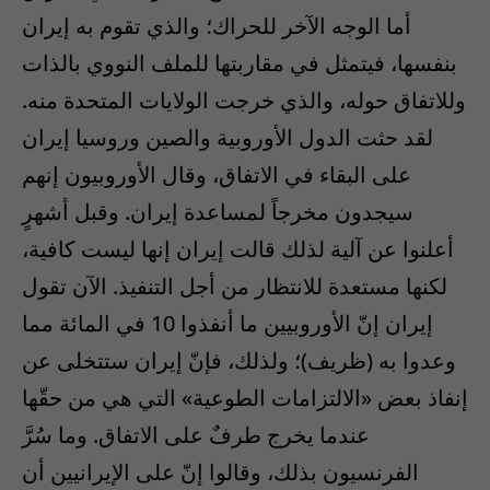
أما الوجه الآخر للحراك؛ والذي تقوم به إيران
بنفسها، فيتمثل في مقاربتها للملف النووي بالذات
وللاتفاق حوله، والذي خرجت الولايات المتحدة منه.
لقد حثت الدول الأوروبية والصين وروسيا إيران
على البقاء في الاتفاق، وقال الأوروبيون إنهم
سيجدون مخرجاً لمساعدة إيران. وقبل أشهرٍ
أعلنوا عن آلية لذلك قالت إيران إنها ليست كافية،
لكنها مستعدة للانتظار من أجل التنفيذ. الآن تقول
إيران إنّ الأوروبيين ما أنفذوا 10 في المائة مما
وعدوا به (ظريف)؛ ولذلك، فإنّ إيران ستتخلى عن
إنفاذ بعض «الالتزامات الطوعية» التي هي من حقّها
عندما يخرج طرفٌ على الاتفاق. وما سُرَّ
الفرنسيون بذلك، وقالوا إنّ على الإيرانيين أن