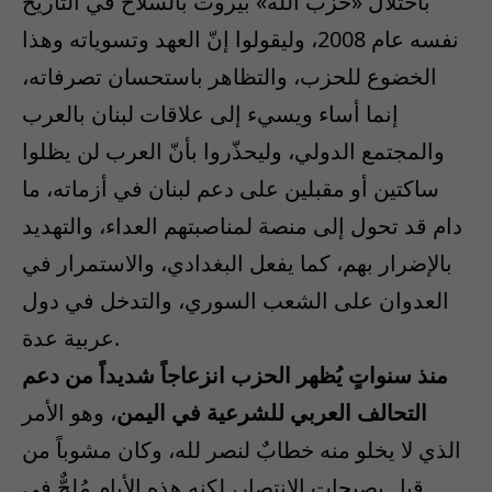
باحتلال «حزب الله» بيروت بالسلاح في التاريخ
نفسه عام 2008، وليقولوا إنّ العهد وتسوياته وهذا
الخضوع للحزب، والتظاهر باستحسان تصرفاته،
إنما أساء ويسيء إلى علاقات لبنان بالعرب
والمجتمع الدولي، وليحذّروا بأنّ العرب لن يظلوا
ساكتين أو مقبلين على دعم لبنان في أزماته، ما
دام قد تحول إلى منصة لمناصبتهم العداء، والتهديد
بالإضرار بهم، كما يفعل البغدادي، والاستمرار في
العدوان على الشعب السوري، والتدخل في دول
عربية عدة.
منذ سنواتٍ يُظهر الحزب انزعاجاً شديداً من دعم
التحالف العربي للشرعية في اليمن
، وهو الأمر
الذي لا يخلو منه خطابٌ لنصر لله، وكان مشوباً من
قبل بصيحات الانتصار، لكنه هذه الأيام مُلحٌّ في