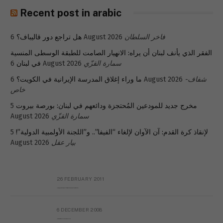
Recent post in arabic
فاخر السلطان
6 August 2026
هل تراجع دور قاليباف؟
الفقر الذي يأنف لبنان أن يراه: الانهيار الصامت للطبقة الوسطى المنسية
سمارة القزّي
6 August 2026
في لبنان
شفاف-
6 August 2026
ما وراء إغلاق المدرسة الإيرانية في الكويت؟
خاص
مخرج جديد للمودعين المُحتجزة ودائعهم في لبنان: بورصة بيروت
5
سمارة القزّي
August 2026
لإنقاذ كرة القدم: آن الآوان لإلغاء “الفيفا”.. و”اللجنة الأولمبية الدولية”!
5
بيار عقل
August 2026
26 FEBRUARY 2011
Metransparent Preliminary Black List of Qaddafi’s Financial Aides Outside Libya
6 DECEMBER 2008
Interview with Prof Hafiz Mohammad Saeed