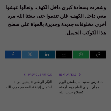
وشعرت
بسعادة
كبرى
داخل
الكهف،
وتعالوا
عيشوا
معي
داخل
الكهف،
فلن
تندموا
حتى
يبعثنا
الله
مرة
أخرى
مخلوقات
جديدة
وجديرة
بالحياة
على
سطح
هذا
الكوكب
الجميل
.
Facebook
Twitter
LinkedIn
Email
WhatsApp
Copy
Link
PREVIOUS ARTICLE
NEXT ARTICLE
د. فارس سعيد: ما يطمئن اليوم
« التيّار الوطني » يشير إلى
هو أن الرأي العام ربط أزمته
احتمال إنهاء تحالفه مع حزب الله
بسلاح حزب الله!