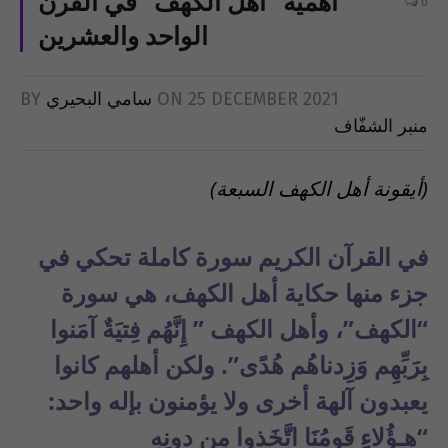
أهمية “أهل الكهف” في القرن
0
الواحد والعشرين
25 DECEMBER 2021
ON
سامي البحيري
BY
منبر الشفّاف
(أيقونة أهل الكهف السبعة)
في القرآن الكريم سورة كاملة تحكي في
جزء منها حكاية أهل الكهف، هي سورة
“الكهف”، وأهل الكهف ” إِنَّهُم فِتيَةٌ آمَنوا
بِرَبِّهِم وَزِدناهُم هُدًى”. ولكن أهلهم كانوا
يعبدون آلهة أخرى ولا يؤمنون بإله واحد:
“هـؤُلاءِ قَومُنَا اتَّخَذوا مِن دونِهِ