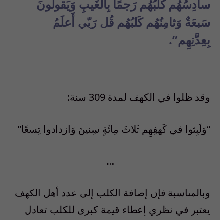
سادِسُهُم كَلبُهُم رَجمًا بِالغَيبِ وَيَقولونَ
سَبعَةٌ وَثامِنُهُم كَلبُهُم قُل رَبّي أَعلَمُ
بِعِدَّتِهِم”.
وقد ظلوا في الكهف لمدة
309
سنة
:
“
وَلَبِثوا في كَهفِهِم ثَلاثَ مِائَةٍ سِنينَ وَازدادوا تِسعًا
”
…
وبالمناسبة فإن إضافة الكلب إلى عدد أهل الكهف
يعتبر في نظري إعطاء قيمة كبرى للكلب تعادل