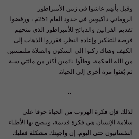
وقيل بأنهم عاشوا في زمن الأمبراطور
الروماني
داكيوس
في حدود العام
251
م
، ورفضوا
تقديم القرابين والذبائح للأمبراطور الذي منحهم
فرصة للتفكير وإعادة النظر. فقرروا الذهاب إلى
الكهف وهناك ركنوا إلى السكون والصلاة ملتمسين
من الله الحكمة، وظلّوا نائمين أكثر من مائتي سنة
ثم بُعثوا مرة أخرى إلى الحياة
.
..
لذلك فإن فكرة الهروب من الحياة خوفا على
سلامة الإنسان هي فكرة قديمة، وينصح بها الأطباء
النفسانيون حتى اليوم. إن واجهتك مشكلة فعليك