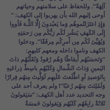
آلِهَةً”. وللحفاظ على سلامتهم وحياتهم
أوحى إليهم الله بأن يهربوا إلى الكهف: ”
وَإِذِ اعتَزَلتُموهُم وَما يَعبُدونَ إِلَّا اللَّـهَ فَأووا
إِلَى الكَهفِ يَنشُر لَكُم رَبُّكُم مِن رَحمَتِهِ
وَيُهَيِّئ لَكُم مِن أَمرِكُم مِرفَقًا”. ودخلوا
الكهف وناموا داخله ومعهم كلبهم:
“وَتَحسَبُهُم أَيقاظًا وَهُم رُقودٌ وَنُقَلِّبُهُم ذاتَ
اليَمينِ وَذاتَ الشِّمالِ وَكَلبُهُم باسِطٌ ذِراعَيهِ
بِالوَصيدِ لَوِ اطَّلَعتَ عَلَيهِم لَوَلَّيتَ مِنهُم فِرارًا
وَلَمُلِئتَ مِنهُم رُعبًا”! ولم يعرف أحد على
وجه التحديد عدد أهل الكهف: “سَيَقولونَ
ثَلاثَةٌ رابِعُهُم كَلبُهُم وَيَقولونَ خَمسَةٌ