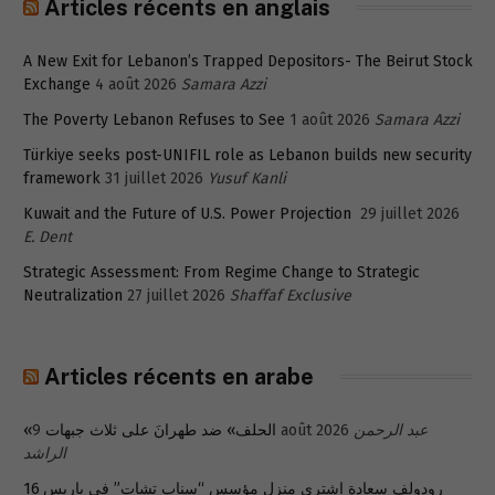
Articles récents en anglais
A New Exit for Lebanon’s Trapped Depositors- The Beirut Stock
Exchange
4 août 2026
Samara Azzi
The Poverty Lebanon Refuses to See
1 août 2026
Samara Azzi
Türkiye seeks post-UNIFIL role as Lebanon builds new security
framework
31 juillet 2026
Yusuf Kanli
Kuwait and the Future of U.S. Power Projection
29 juillet 2026
E. Dent
Strategic Assessment: From Regime Change to Strategic
Neutralization
27 juillet 2026
Shaffaf Exclusive
Articles récents en arabe
«الحلف» ضد طهرانَ على ثلاث جبهات
9 août 2026
عبد الرحمن
الراشد
رودولف سعادة اشترى منزل مؤسس “سناب تشات” في باريس 16