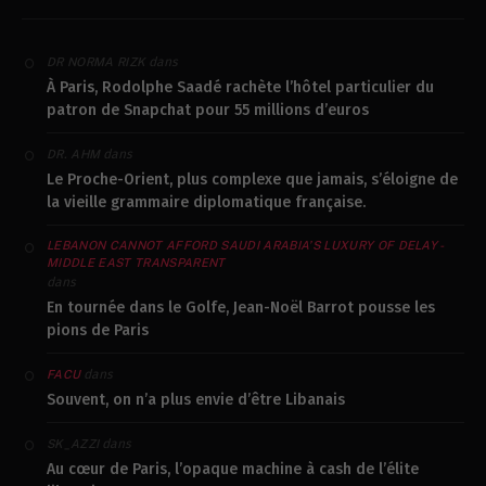
dans
DR NORMA RIZK
À Paris, Rodolphe Saadé rachète l’hôtel particulier du
patron de Snapchat pour 55 millions d’euros
dans
DR. AHM
Le Proche-Orient, plus complexe que jamais, s’éloigne de
la vieille grammaire diplomatique française.
LEBANON CANNOT AFFORD SAUDI ARABIA’S LUXURY OF DELAY -
MIDDLE EAST TRANSPARENT
dans
En tournée dans le Golfe, Jean-Noël Barrot pousse les
pions de Paris
dans
FACU
Souvent, on n’a plus envie d’être Libanais
dans
SK_AZZI
Au cœur de Paris, l’opaque machine à cash de l’élite