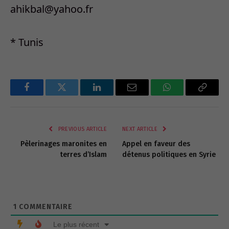
ahikbal@yahoo.fr
* Tunis
Facebook
Twitter
LinkedIn
Email
WhatsApp
Copy
Link
PREVIOUS ARTICLE
NEXT ARTICLE
Pèlerinages maronites en
Appel en faveur des
terres d’Islam
détenus politiques en Syrie
1
COMMENTAIRE
Le plus récent