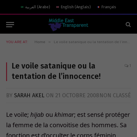
العربية
(
Arabe
)
English
(
Anglais
)
Français
»
YOU ARE AT:
Home
Le voile satanique ou la tentation de l’innocence!
Le voile satanique ou la
1
tentation de l’innocence!
BY
SARAH AKEL
ON
21 OCTOBRE 2008
NON CLASSÉ
Le voile;
hijab
ou
khimar
; est sensé protéger
la femme de la convoitise des hommes. Sa
fonction est d’occulter le corps féminin