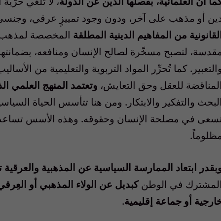
ما أنَّ العلمانية، بفصلها الدين عن الدولة
، لا تلغي حرّية 
ين أو مذهب على آخر، ودون وجود تمييزٍ عرقي، وجنسي ب
لقانونية من المفاهيم الدينية المطلقة
المخصصة لمذهب محد
قدسة، لتصبح مسخّرة لصالح الإنسان ومنافعه، بضمانتها 
التعبير
.
كما تُحرِّر المواد التربوية والتعليمية من الأساليب
لمناقضة للعقل وحق التعايش،
وتعتمد المنهج العلمي ال
لبحث والتفكير والابتكار
.
ومن هنا تتأسس الحياة السياسية
سعى في مصلحة الإنسان وحقوقه
.
وهذه الأسس تساعد ع
ظلوماً
.
بقدر ابتعاد الممارسة السياسية عن المذهبية والعرقية ت
لمشترك في الوطن
كبديل عن الولاء المذهبي أو العِرقي 
ارجية أو جماعة إقليمية
.