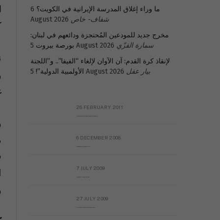
ل
ما وراء إغلاق المدرسة الإيرانية في الكويت؟
6
شفاف- خاص
August 2026
ك
مخرج جديد للمودعين المُحتجزة ودائعهم في لبنان:
سمارة القزّي
5 August 2026
بورصة بيروت
ن
لإنقاذ كرة القدم: آن الآوان لإلغاء “الفيفا”.. و”اللجنة
بيار عقل
5 August 2026
الأولمبية الدولية”!
و
غ
26 FEBRUARY 2011
Metransparent Preliminary Black List of Qaddafi’s Financial Aides Outside Libya
و
م
6 DECEMBER 2008
Interview with Prof Hafiz Mohammad Saeed
ف
7 JULY 2009
ا
The messy state of the Hindu temples in Pakistan
و
27 JULY 2009
Sayed Mahmoud El Qemany Apeal to the World Conscience