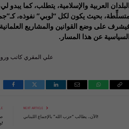
لبلدان العربية والإسلامية، يتطلب، كما يبدو لي،
تسلِّطة، بحيث يكون لكل “لوبي” نفوذه، كـ”
يشرف على وضع القوانين والمشاريع العلماني
لسياسية عن هذا المسار
.
علي المقري كاتب وروائ
Facebook
Twitter
LinkedIn
Email
WhatsApp
Cop
Lin
LE
NEXT ARTICLE
الآن.. يطالب “حزب الله” بالإجماع اللبناني!
صح
وضع لبنان على هذا النحو!