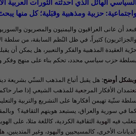
لسياسي الهائل الذي أحدثته الثورات العربية ا
اجتماعية
:
حزبية ومذهبية وقبَلية؛ كل منها يب
بعد أن عانى العراقيون واليمنيون والمصريون والسوريون
الجزائريون
)
كثيراً، في ظل النُظم السابقة، من سلطة ا
رّية العقيدة المذهبية والفكر والتعبير، هل يمكن أن يقب
سلطة حزب سياسي محدد، تحكم بناء على منهج وفكر و
بشكل أوضح
:
هل يقبل أتباع المذهب السنّي بشريعة ديني
عتمدان الأفكار المرجعية للمذهب الشيعي إذا صار حاكما
لطة سنّية تهيمن أفكارها على التشريع والتربية والتعلي
ما في سورية والعراق، يستبعد هويتهم الثقافية؟ وبالم
تغلب فيه الهوية الثقافية الكردية، كاللغة مثلا، على الهوي
لديانات الأخرى، كالمسيحيين واليهود، وغير المتدينين، هل 