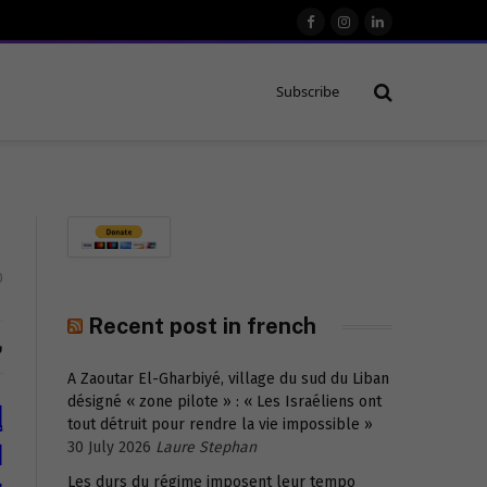
Facebook
Instagram
LinkedIn
Subscribe
0
Recent post in french
ش
A Zaoutar El-Gharbiyé, village du sud du Liban
désigné « zone pilote » : « Les Israéliens ont
إ
tout détruit pour rendre la vie impossible »
ا
30 July 2026
Laure Stephan
Les durs du régime imposent leur tempo