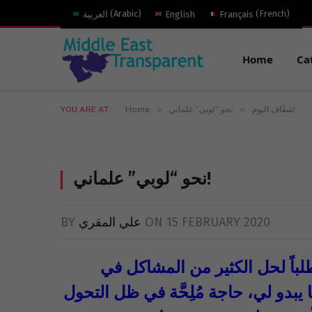
)
French
(
Français
English
)
Arabic
(
العربية
Home
Ca
»
»
نحو “لوبي” علماني!
شفّاف اليوم
Home
YOU ARE AT:
نحو “لوبي” علماني!
15 FEBRUARY 2020
ON
علي المقري
BY
لباً لحل الكثير من المشاكل في
 يبدو لي، حاجة مُلِحَّة في ظل التحول