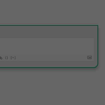
{}
[+]