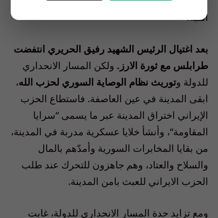
ماورن وسط المدينة، والاميركان على اطراف
القبة
.
بعد اغتيال الرئيس الشهيد رفيق الحريري انتفضت
طرابلس مع ثورة الارز
.
ولكن المسار الانحداري
للدولة و
توريث نظام الوصاية السوري لحزب الله
،
ابقى المدينة في عين العاصفة
.
فاستطاع الحزب
الإيراني اختراق المدينة عبر ما يسمى
“
سرايا
المقاومة
“
، وأنشأ خلايا عسكرية مدربة في المدينة،
من بقايا المخابرات السورية وأمدّهم بالمال
والسلاح والعتاد، وهم جاهزون للتحرك عند طلب
الحزب الايراني للعبث بامن المدينة
.
ومع تزايد حدة المسار الانحداري للدولة، غابت