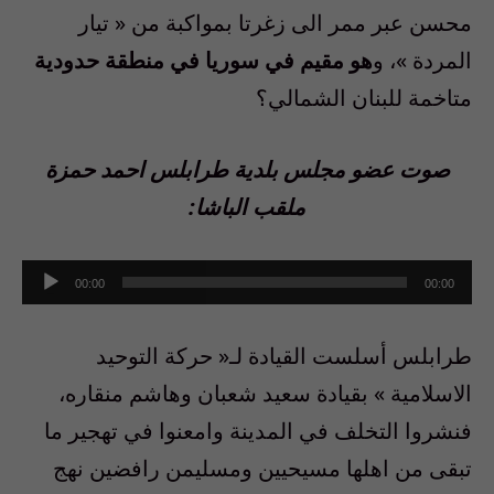
محسن عبر ممر الى زغرتا بمواكبة من
«
تيار
المردة
»
، و
هو مقيم في سوريا في منطقة حدودية
متاخمة للبنان الشمالي؟
صوت عضو مجلس بلدية طرابلس احمد حمزة
ملقب الباشا:
Audio
00:00
00:00
Player
طرابلس أسلست القيادة لـ
«
حركة التوحيد
الاسلامية
»
بقيادة سعيد شعبان وهاشم منقاره،
فنشروا التخلف في المدينة وامعنوا في تهجير ما
تبقى من اهلها مسيحيين ومسليمن رافضين نهج