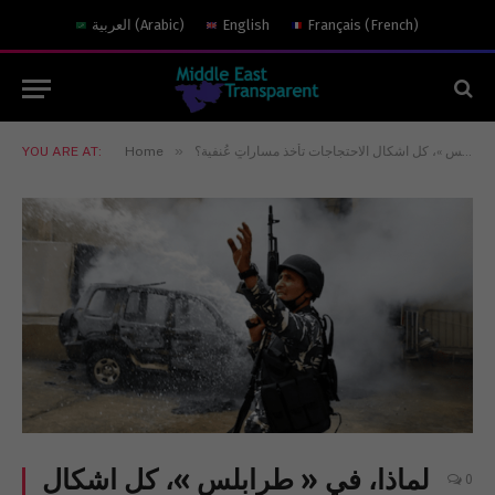
)
French
(
Français
English
)
Arabic
(
العربية
»
لماذا، في « طرابلس »، كل اشكال الاحتجاجات تأخذ مساراتٍ عُنفية؟
Home
YOU ARE AT:
لماذا، في « طرابلس »، كل اشكال
0