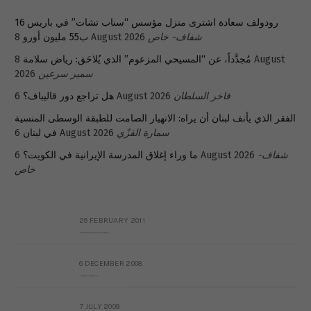
رودولف سعادة اشترى منزل مؤسس “سناب تشات” في باريس 16
شفاف- خاص
8 August 2026
ب55 مليون أورو
مُجدَّداً، عن “المسيحي المزعوم” الذي يُلاحَق: رياض سلامة
8 August
سمير سرعين
2026
فاخر السلطان
6 August 2026
هل تراجع دور قاليباف؟
الفقر الذي يأنف لبنان أن يراه: الانهيار الصامت للطبقة الوسطى المنسية
سمارة القزّي
6 August 2026
في لبنان
شفاف-
6 August 2026
ما وراء إغلاق المدرسة الإيرانية في الكويت؟
خاص
26 FEBRUARY 2011
Metransparent Preliminary Black List of Qaddafi’s Financial Aides Outside Libya
6 DECEMBER 2008
Interview with Prof Hafiz Mohammad Saeed
7 JULY 2009