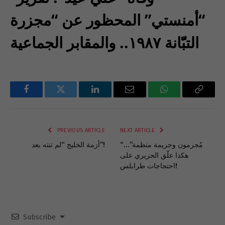
“أمنستي” المحظور عن “مجزرة
التبّّانة ١٩٨٧.. والمقابر الجماعية
Facebook
Twitter
LinkedIn
Email
WhatsApp
Copy
Link
PREVIOUS ARTICLE
NEXT ARTICLE
“مُجرمون وجريمة منظمة”…
أزمة الخليج “لم تنته بعد”!
هكذا علّق الحريري على
احتجاجات طرابلس!
Subscribe