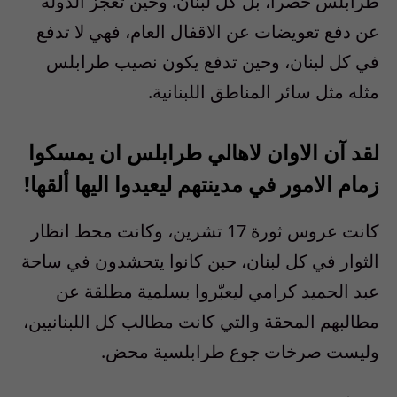
طرابلس حصرا، بل كل لبنان
.
وحين تعجز الدولة
عن دفع تعويضات عن الاقفال العام، فهي لا تدفع
في كل لبنان، وحين تدفع يكون نصيب طرابلس
مثله مثل سائر المناطق اللبنانية
.
لقد آن الاوان لاهالي طرابلس ان يمسكوا
زمام الامور في مدينتهم ليعيدوا اليها ألقها
!
كانت عروس ثورة
17
تشرين، وكانت محط انظار
الثوار في كل لبنان، حبن كانوا يتحشدون في ساحة
عبد الحميد كرامي ليعبّروا بسلمية مطلقة عن
مطالبهم المحقة والتي كانت مطالب كل اللبنانيين،
وليست صرخات جوع طرابلسية محض
.