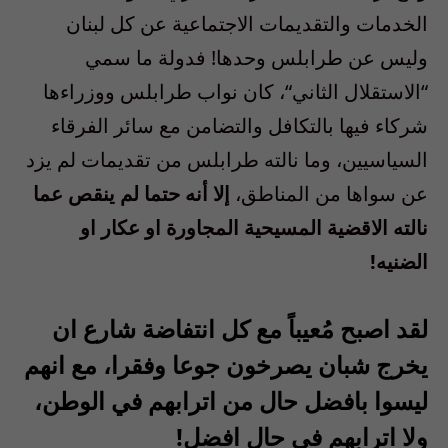
الخدمات والتقديمات الاجتماعية عن كل لبنان
وليس عن طرابلس وحدها
!
فدولة ما سمي
“
الاستقلال الثاني
“
، كان نواب طرابلس ووزراءها
شركاء فيها بالتكافل والتضامن مع سائر الفرقاء
السياسيين، وما نالته طرابلس من تقديمات لم يزد
عن سواها من المناطق،
إلا
أنه
حتما
لم
ينقص
عما
نالته
الاقضية
المسيحية
المجاورة
او
عكار
او
الضنيه
!
لقد اصبح مُعيباً مع كل انتفاضة شارع ان
يخرج شبان يصرخون جوعا وفقرا، مع انهم
ليسوا بافضل حال من اترابهم في الوطن،
ولا اترابهم في حال افضل
!