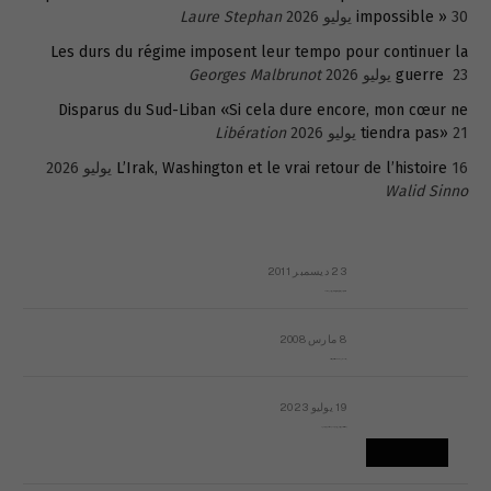
30 يوليو 2026
impossible »
Laure Stephan
Les durs du régime imposent leur tempo pour continuer la
23 يوليو 2026
guerre
Georges Malbrunot
Disparus du Sud-Liban «Si cela dure encore, mon cœur ne
21 يوليو 2026
tiendra pas»
Libération
16 يوليو 2026
L’Irak, Washington et le vrai retour de l’histoire
Walid Sinno
23 ديسمبر 2011
عائلة المهندس طارق الربعة: أين دولة القانون والموسسات؟
8 مارس 2008
رسالة مفتوحة لقداسة البابا شنوده الثالث
19 يوليو 2023
إشكاليات التقويم الهجري، وهل يجدي هذا التقويم أيُ نفع؟