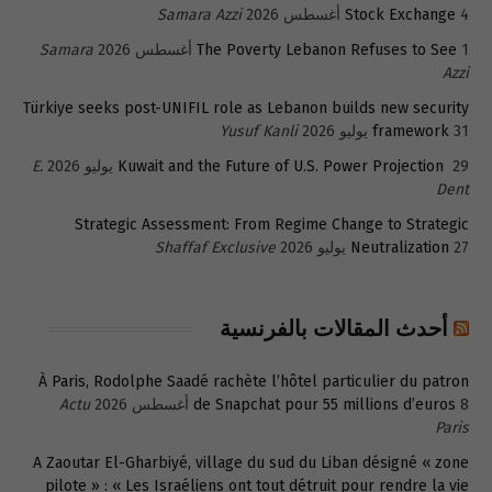
4 أغسطس 2026
Stock Exchange
Samara Azzi
1 أغسطس 2026
The Poverty Lebanon Refuses to See
Samara
Azzi
Türkiye seeks post-UNIFIL role as Lebanon builds new security
31 يوليو 2026
framework
Yusuf Kanli
29 يوليو 2026
Kuwait and the Future of U.S. Power Projection
E.
Dent
Strategic Assessment: From Regime Change to Strategic
27 يوليو 2026
Neutralization
Shaffaf Exclusive
أحدث المقالات بالفرنسية
À Paris, Rodolphe Saadé rachète l’hôtel particulier du patron
8 أغسطس 2026
de Snapchat pour 55 millions d’euros
Actu
Paris
A Zaoutar El-Gharbiyé, village du sud du Liban désigné « zone
pilote » : « Les Israéliens ont tout détruit pour rendre la vie