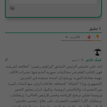
1
تعليق
الأحدث
عماد غانم
2 شهور
اعد علي خامنئي الرئيس السابق “إبراهيم رئيسي” لخلافته كمرشد،
فهي النائب العام في محاكمات صورية أعدم فيها عشرات الآلاف
بتهمة معاداة الثورة، ورشح ان اجنحة متنفذة في الحرس
الجمهوري وراء “اغتياله” لإضعافه دفاعات ايران ببيع كميات كبيرة
من المسيرات والبالستي لروسيا، وتكبيل ايران بمحور الصين
وروسيا جليلي ترشح للرئاسة وخسر للرئيس الحالي/ بزشكيان ،
بزشكيان الآن/ الطبيب المشرف على علاج “مجتبى خامنئي”
المكسر الأطراف والمحترق الوجه بما يحول دون النطق السليم،