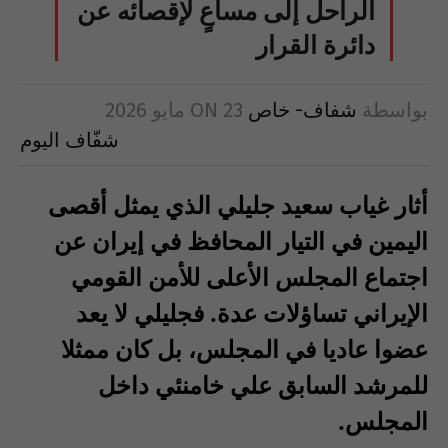
الراحل إلى مساعٍ لإقصائه عن
دائرة القرار
بواسطة
شفاف- خاص
23 مايو 2026
ON
شفّاف اليوم
‏أثار غياب سعيد جليلي الذي يمثل أقصى
اليمين في التيار المحافظ في إيران عن
اجتماع المجلس الأعلى للأمن القومي
الإيراني تساؤلات عدة. فجليلي لا يعد
عضوا عاديا في المجلس، بل كان ممثلا
للمرشد السابق علي خامنئي داخل
المجلس.