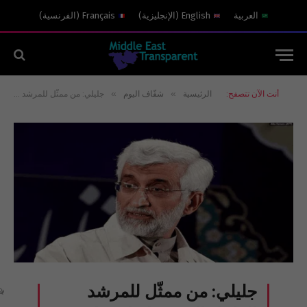
العربية
English
(
الإنجليزية
)
Français
(
الفرنسية
)
»
»
أنت الآن تتصفح:
الرئيسية
شفّاف اليوم
جليلي: من ممثّل للمرشد الراحل إلى مساعٍ لإقصائه عن دائرة القرار
جليلي: من ممثّل للمرشد