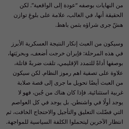
من النهايات بوصفه “عودة إلى الواقعية”. لكن
الحقيقة أنها، في الغالب، علامة على بلوغِ توازن
هشّ جرى شراؤه بثمن باهظ.
وسيكون من العبث إنكار النتيجة العسكرية الأبرز
في هذه المرحلة: فإيران خرجت أضعف، وبحريَتها،
بوصفها أداةً للتمدد الإقليمي، تلقت ضربةً قاتلة،
علاوة على تصفية اهم رموز النظام. لكن سيكون
من العبث أيضًا تحويل ما جرى إلى قصة صلابة
غربية استثنائية. فإذا كان هناك من جُبن، فهو لا
يوجد أولًا في واشنطن. بل يوجد في كل العواصم
التي فضّلت التعليق والتأجيل والاحتجاج الخافت، ثم
انتظار الآخرين ليتحملوا الكلفة السياسية للمواجهة.