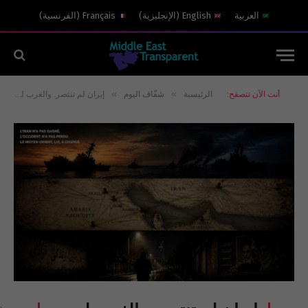
العربية
English
(
الإنجليزية
)
Français
(
الفرنسية
)
»
»
أنت الآن تتصفح:
الرئيسية
شفّاف اليوم
إيران لم تنتصر. والغرب لم يخسر. أما الشرق الأوسط، فقد تغيّر.