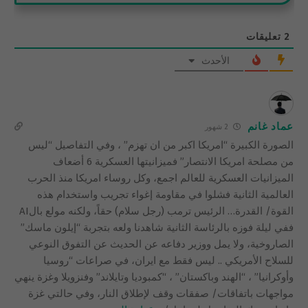
2
تعليقات
الأحدث
عماد غانم
2 شهور
الصورة الكبيرة “امريكا اكبر من ان تهزم” ، وفي التفاصيل “ليس
من مصلحة امريكا الانتصار” فميزانيتها العسكرية 6 أضعاف
الميزانيات العسكرية للعالم اجمع، وكل روساء امريكا منذ الحرب
العالمية الثانية فشلوا في مقاومة إغواء تجريب واستخدام هذه
القوة/ القدرة… الرئيس ترمب (رجل سلام) حقاً، ولكنه مولع بالAI
ففي ليلة فوزه بالرئاسة الثانية شاهدنا ولعه بتجربة “إيلون ماسك”
الصاروخية، ولا يمل ووزير دفاعه عن الحديث عن التفوق النوعي
للسلاح الأمريكي .. ليس فقط مع ايران، في صراعات “روسيا
وأوكرانيا” ، “الهند وباكستان” ، “كمبوديا وتايلاند” وفنزويلا وغزة ينهي
مواجهات باتفاقات/ صفقات وقف لإطلاق النار، وفي حالتي غزة