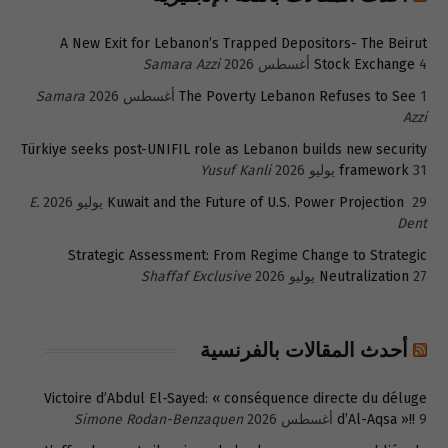
A New Exit for Lebanon’s Trapped Depositors- The Beirut
4 أغسطس 2026
Stock Exchange
Samara Azzi
1 أغسطس 2026
The Poverty Lebanon Refuses to See
Samara
Azzi
Türkiye seeks post-UNIFIL role as Lebanon builds new security
31 يوليو 2026
framework
Yusuf Kanli
29 يوليو 2026
Kuwait and the Future of U.S. Power Projection
E.
Dent
Strategic Assessment: From Regime Change to Strategic
27 يوليو 2026
Neutralization
Shaffaf Exclusive
أحدث المقالات بالفرنسية
Victoire d’Abdul El-Sayed: « conséquence directe du déluge
9 أغسطس 2026
d’Al-Aqsa »!!
Simone Rodan-Benzaquen