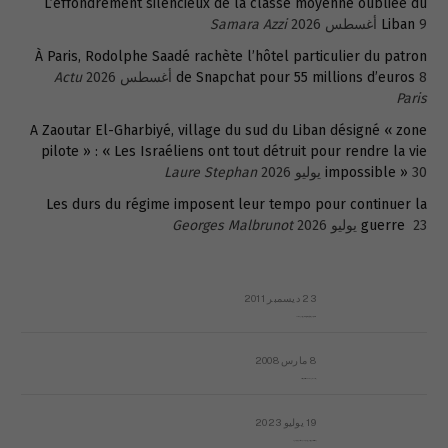
L’effondrement silencieux de la classe moyenne oubliée du
9 أغسطس 2026
Liban
Samara Azzi
À Paris, Rodolphe Saadé rachète l’hôtel particulier du patron
8 أغسطس 2026
de Snapchat pour 55 millions d’euros
Actu
Paris
A Zaoutar El-Gharbiyé, village du sud du Liban désigné « zone
pilote » : « Les Israéliens ont tout détruit pour rendre la vie
30 يوليو 2026
impossible »
Laure Stephan
Les durs du régime imposent leur tempo pour continuer la
23 يوليو 2026
guerre
Georges Malbrunot
23 ديسمبر 2011
عائلة المهندس طارق الربعة: أين دولة القانون والموسسات؟
8 مارس 2008
رسالة مفتوحة لقداسة البابا شنوده الثالث
19 يوليو 2023
إشكاليات التقويم الهجري، وهل يجدي هذا التقويم أيُ نفع؟