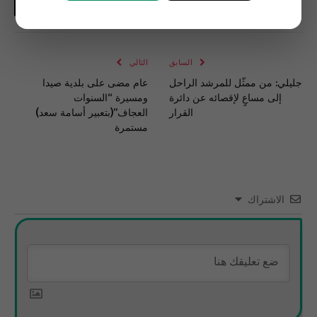
فيسبوك
تويتر
لينكدإن
البريد
واتساب
Copy
الإلكتروني
Link
السابق
التالي
جليلي: من ممثّل للمرشد الراحل
عام مضى على بلدية صيدا
إلى مساعٍ لإقصائه عن دائرة
ومسيرة “السنوات
القرار
العجاف”(بتعبير أسامة سعد)
مستمرة
الاشتراك