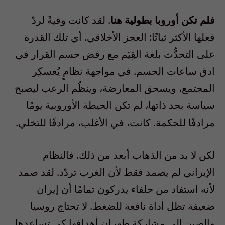
فلم تكن أوروبا بطولية هنا
. لقد كانت وفيةً لردّ
فعلها الأكثر ثباتًا: العجز الأخلاقي. أي تلك القدرة
على التحدُّث بلغة القِيَم مع رفض حسم القرار في
ادق ساعات الحسم. في مواجهة نظامٍ يُعسكِر
المجتمع، ويسحق المعارضة، وينظّم الرعب ليصبح
سياسة بحد ذاتها، لم تكن الحيطة الأوروبية يومًا
مرادفًا للحكمة. كانت، في الأغلب، مرادفًا للتخلي.
لكن لا بد من الذهاب أبعد من ذلك. فالنظام
الإيراني لم يصمد فقط لأن الغرب تردّد. لقد صمد
لأنه استفاد من حلفاء يدركون تمامًا أن إيران
ضعيفة تظل أداة نافعة للضغط. لا تحتاج روسيا
والصين إلى مشاركة طهران أهدافها كي تساعدها