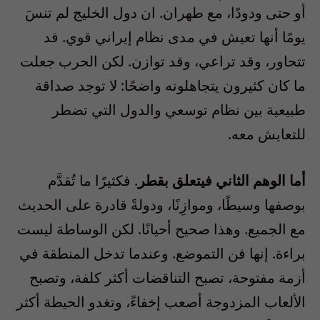
أو حتى ودودًا، مع طهران. ان دول الخليج لم تنسَ
يومًا أنها تعيش في مدى نظام إيراني قوي. قد
تتحاور، وقد تراعي، وقد توازن. لكن الحرب جعلت
ما كان كثيرون يتجاهلونه واضحًا: لا توجد صداقة
طبيعية بين نظام توسعي والدول التي تضطر
للتعايش معه.
أما الوهم الثاني فيتعلق بقطر
. فكثيرًا ما تُقدَّم
بوصفها وسيطًا، وموازِنًا، ودولةً قادرة على الحديث
مع الجميع. وهذا صحيح أحيانًا. لكن الوساطة ليست
براءة. إنها فن التموضع. وعندما تدخل المنطقة في
أزمة مفتوحة، تصبح التناقضات أكثر كلفة، وتصبح
الألعاب المزدوجة أصعب إخفاءً، وتغدو الحيطة أكثر