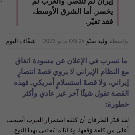
إيران لم تنتصر. والغرب لم
يخسر. أما الشرق الأوسط،
فقد تغيّر.
بواسطة
وليد سنّو
24 مايو 2026
ON
شفّاف اليوم
ما تسرب في الإعلان عن مسودة اتفاق
مع النظام الإيراني لا يروي قصةَ انتصارٍ
إيراني، ولا قصةَ استسلامٍ أمريكي. فهذه
القصة تقول شيئًا آخر غير عادي وأكثر
خطورة:
لقد قدّر الطرفان أن كلفة استمرار الحرب أصبحت
أعلى من كلفة وَقفِها. وغالبًا ما يُحتفى بهذا النوع