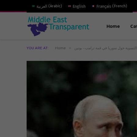
)
French
(
Français
English
)
Arabic
(
العربية
Home
Ca
»
التسوية حول سوريا في قمة ترامب – بوتين
Home
YOU ARE AT: