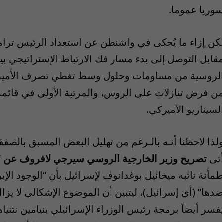
وريا عموما.
كن إزاء ما يُحكى في واشنطن عن استعداد الرئيس ترا
قابل التوصل إلى بدء مسار فك الارتباط الإستراتيجي
لروسية من مساومات وحلول وسط تغطي تصرف الأميركي
ن فرض تنازلات على الروس، والمرتبة الأولى في قائم
لسيناريو الأميركي.
لذا لاحظنا أنـه بالـرغم من تهليل البعض المسبق بالصفقة
تى
تصريح وزير الخارجية الروسي سيرجي لافروف عن “أه
مأنة نائبه ميخائيل بوغدانوف لإسرائيل بأن “الوجود ال
دها” (أي إسرائيل)، ليتبين أن الموضوع الإشكالي لا يزا
فسر أيضاً برمجة رئيس الوزراء الإسرائيلي بنيامين نتني