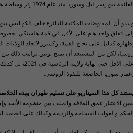
لقائمة بين إسرائيل وسوريا منذ عام 1974 إثر وساطة هنري كيسنجر بعد حرب 1973”.
يبدو أن المفاوضات المكثفة الدائرة خلف الكواليس ب
لى اتفاق واحد هام على الأقل في قمة هلسنكي بخصوص ا
ظهاره كدليل على نجاح القمة، وكمبرر لاتخاذ الولايات 
وسيا، لكن من المستبعد أن يمنح بوتين ترامب ذلك من د
على الأقل حتى نهاي
عمار سوريا الخاضعة للنفوذ الروسي.
ستند كل هذا السيناريو على تسليم طهران بهذه الخلاصة،
عين الاعتبار عمق العلاقة والحلف بين منظومة الأسد و
لحكم والقوات المسلحة والرديفة وكذلك على الصعيد ال
في هذا السياق يمكن لطهران أن تناور بالقبول بالانكفاء