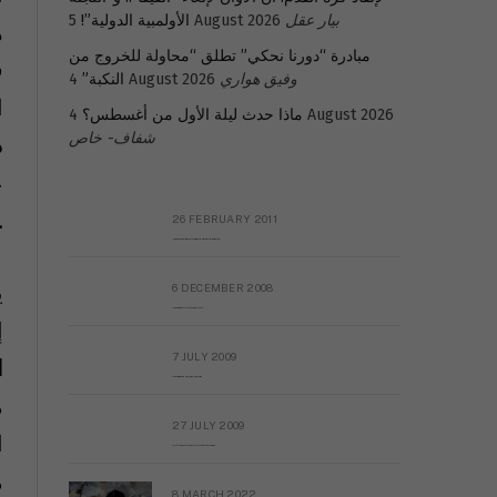
بيار عقل
5 August 2026
الأولمبية الدولية”!
مبادرة “دورنا نحكي” تطلق “محاولة للخروج من
ف
وفيق هواري
4 August 2026
النكبة”
ا
4 August 2026
ماذا حدث ليلة الأول من أغسطس؟
شفاف- خاص
د
ع
“الحر
26 FEBRUARY 2011
Metransparent Preliminary Black List of Qaddafi’s Financial Aides Outside Libya
ي
6 DECEMBER 2008
Interview with Prof Hafiz Mohammad Saeed
إ
7 JULY 2009
ا
The messy state of the Hindu temples in Pakistan
م
27 JULY 2009
ا
Sayed Mahmoud El Qemany Apeal to the World Conscience
م
8 MARCH 2022