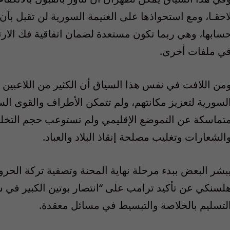
احقـا، ومع استحواذها على الغنيمة السورية لن تقبل بأن
سابها، وهي ربما تكون مستعدة لضمان اتفاقية فك الار
ي ملفات أخرى.
من اللافت في نفس هذا السياق أن الكثير من اللاعبين ا
لسورية لتعزيز مكانتهم، ولم تتمكن الأطراف والقوى السو
تماسكة عن التموضع الإقليمي ولم تستوعب حجم التخلي ال
الشعارات وتغليب مصلحة إنقاذ البلاد والعباد.
بشر البعض ببدء مرحلة نهاية المحنة وتصفية تركة الحر
لسنكي عن تأكيد ترامب على “انتصار بوتين الكبير في سو
لتسليم بالخلاصة والتبسيط في مسائل معقدة.