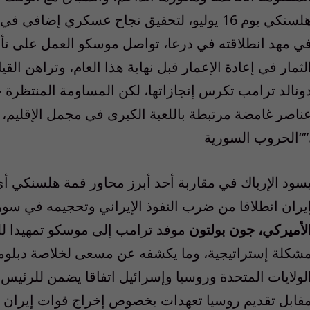
هلسنكي يوم 16 يوليو، لتحقيق نجاح عسكري إضا
ي مهد انطلاقته في درعا، تواصل موسكو العمل على تأه
لثمار في إعادة الإعمار قبل نهاية هذا العام، وتراهن ال
ونالد ترامب تكرس إنجازاتها، لكن المساومة المنتظرة 
ناصر غامضة مرتبطة باللعبة الكبرى في مجمل الإقليم
وب السورية”.
سود الإرباك في مقاربة أحد أبرز محاور قمة هلسنكي أي 
يران انطلاقا من ضرب النفوذ الإيراني وتحجيمه في سوري
لأميركي، جون بولتون
موفد ترامب إلى موسكو تمهيدا للق
شكلة إستراتيجية، وما يكشفه عن مسعى لخلاصة دبلوماس
لولايات المتحدة وروسيا وإسرائيل اتفاقا يضمن للرئيس
قابل تقديم روسيا تعهدات بخصوص إخراج قوات إيران 