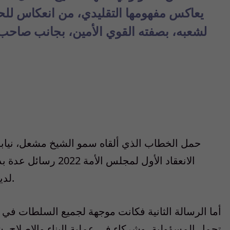
يعاكس مفهومها التقليدي، من انعكاس للح
لشعبه، بصفته القوي الأمين، بجانب صاحب ا
حمل الخطاب الذي ألقاه سمو الشيخ مشعل، نيابة 
الانعقاد الأول لمجلس 
لديموقراطية الكويت الفريدة بين الحاكم وشعبه.
أما الرسالة الثانية فكانت موجهة لجميع السلطات في
تحمل المسؤولية، وشركاء في عملية البناء والإصلاح، شعباً وأسرة حكم، كل من موقعه ومركز عمله.