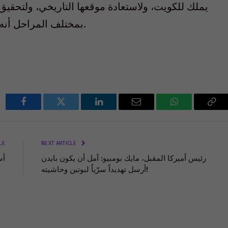
يملك للكويت، ولاستعادة موقعها التاريخي، ولتحقي
بمختلف المراحل أنه على قدر المسؤولية، وأن غداً لناظره لقريب.
Facebook
Twitter
LinkedIn
Email
WhatsApp
Cop
Lin
LE
NEXT ARTICLE
رئيس أميركا المقبل، مايك بومبيو: آمل أن يكون بايدن
أس
أرسل تهديداً سرّياُ لبوتين وحاشيته!