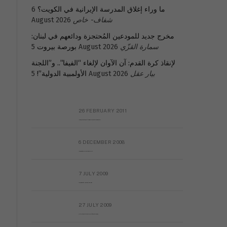
ما وراء إغلاق المدرسة الإيرانية في الكويت؟
6
شفاف- خاص
August 2026
مخرج جديد للمودعين المُحتجزة ودائعهم في لبنان:
سمارة القزّي
5 August 2026
بورصة بيروت
لإنقاذ كرة القدم: آن الآوان لإلغاء “الفيفا”.. و”اللجنة
بيار عقل
5 August 2026
الأولمبية الدولية”!
26 FEBRUARY 2011
Metransparent Preliminary Black List of Qaddafi’s Financial Aides Outside Libya
6 DECEMBER 2008
Interview with Prof Hafiz Mohammad Saeed
7 JULY 2009
The messy state of the Hindu temples in Pakistan
27 JULY 2009
Sayed Mahmoud El Qemany Apeal to the World Conscience