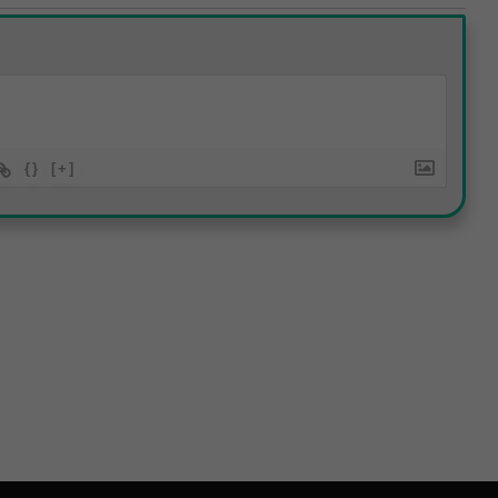
{}
[+]