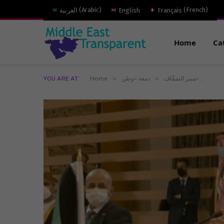
)
French
(
Français
English
)
Arabic
(
العربية
Home
Ca
»
»
دمعة «وطن»…
منبر الشفّاف
Home
YOU ARE AT: