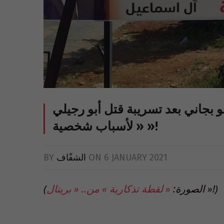
جو بجاني بعد تسريبة قتل أبو رجيلي
« لأسباب شخصية »!
6 JANUARY 2021
ON
الشفّاف
BY
»!)
(الصورة:
« لقطة تذكارية » من.. « بريتال