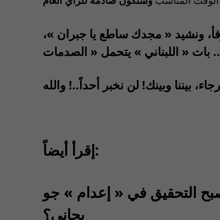
!
الوقت المناسب
رفأ، ونشيد « مجدك ساطع يا جبران »،
إقرأ أيضاً:
صبح التحقيق في « إعدام » جو
بجاني؟