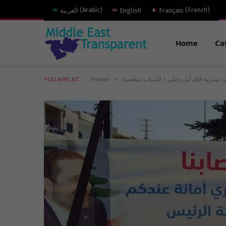
)
French
(
Français
English
)
Arabic
(
العربية
Home
Ca
»
YOU ARE AT:
Home