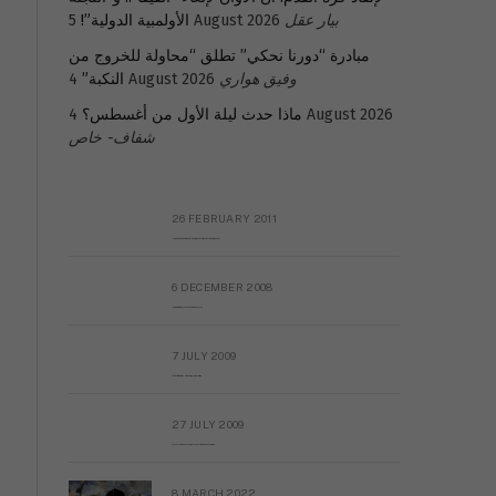
بيار عقل
5 August 2026
الأولمبية الدولية”!
مبادرة “دورنا نحكي” تطلق “محاولة للخروج من
وفيق هواري
4 August 2026
النكبة”
4 August 2026
ماذا حدث ليلة الأول من أغسطس؟
شفاف- خاص
26 FEBRUARY 2011
Metransparent Preliminary Black List of Qaddafi’s Financial Aides Outside Libya
6 DECEMBER 2008
Interview with Prof Hafiz Mohammad Saeed
7 JULY 2009
The messy state of the Hindu temples in Pakistan
27 JULY 2009
Sayed Mahmoud El Qemany Apeal to the World Conscience
8 MARCH 2022