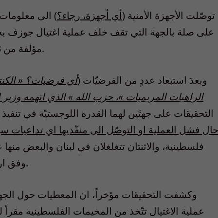
توصّلت الأجهزة الأمنية (
أي أجهزة، رجاء؟
) الى معلومات 
على صلة بالجهة التي تقف خلف عملية اغتيال جوزف بج
مؤلفة من 3 افراد استخدم احدهم مسدساً كاتماً للصوت.
وبعدَ استبعاد عددٍ من الفرضيّات (
أي فرضيات؟ « الكنتل
الراهبات المريميات »، حزب الله » الذي اتهمه وزير الداخ
التحقيقات على جهتَين لهما القدرة اللوجستيّة في تنفيذ
ال فشل العملية او التوصّل الى منفّذيها اي تداعيات سي
فلسطينية، والاثنتان تتغلغلان في لبنان والبعض منه
وفق ارتباطات خارجية لتنفيذ أجندات إقليميّة ودوليّة.
وكشفت التحقيقات مؤخراً، ان المعطيات حول الجهة
عملية الاغتيال تتّخذ من المخيمات الفلسطينية مقراً له