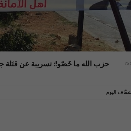
حزب الله ما خَصّو!: تسريبة عن قتَلة 
فّاف اليوم