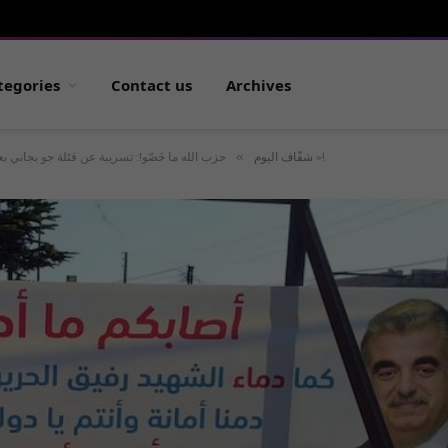
tegories
Contact us
Archives
»
حزب الله ما خَصّو!: تسريبة عن قتَلة جو بجاني بعد تسريبة قتل أبو رجيلي « لأسباب شخصية »!
شفّاف اليوم