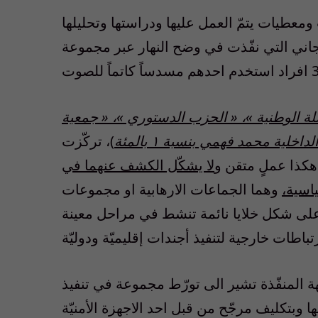
ومعطيات يتمّ العمل عليها ودراستها وتحليلها
اني التي نفّذت في وضح النهار عبر مجموعة
ة الوطنية »، « الحزب الدستوري »، « جمعية
لية محمد فهمي بنسبة ١ بالمئة
)، تركّزت
 هكذا عملٍ متقن و
لا يشكّل الكشف عنهما في
اسية،
وهما الجماعات الارهابية او مجموعات
ا على شكل خلايا نائمة تنشط في مراحل معينة
 المنفّذة تشير الى تورّط مجموعة في تنفيذ
ا وبتكليف مرجّح من قبل احد الاجهزة الأمنيّة