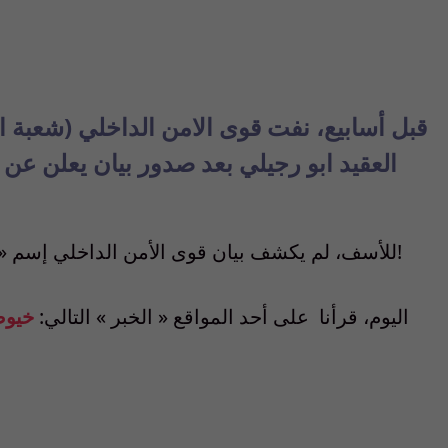
قبل أسابيع، نفت قوى الامن الداخلي (شعبة ا
العقيد ابو رجيلي بعد صدور بيان يعلن عن 
للأسف، لم يكشف بيان قوى الأمن الداخلي إسم « الجهاز » الذي « الّف » الرواية، ولحّنها وغنّاها!
اليوم، قرأنا على أحد المواقع « الخبر » التالي:
خيوط