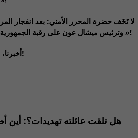
وستكون صادمة للرأي العام »
لا تَخَف حضرة المحرر الأمني: بعد انفجار الم
وترئيس ميشال عون على رقبة الجمهورية.. بات « اللبناني » يتحمل « الصدمات »!
أخبرنا، رجاء، بيننا وبينك! لن نخبر أحداً..! والله!
هل تلقت عائلته تهديدات؟: أين أ