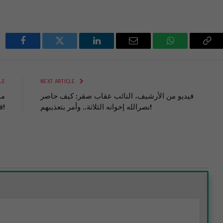
Facebook
Twitter
LinkedIn
Email
WhatsApp
Cop
Lin
LE
NEXT ARTICLE
فيديو من الأرشيف، النائب عقاب صقر: كيف حاصر
مف
نصرالله إخوانه الثلاثة.. وأمر بتعذيبهم!
قاسم سليماني!