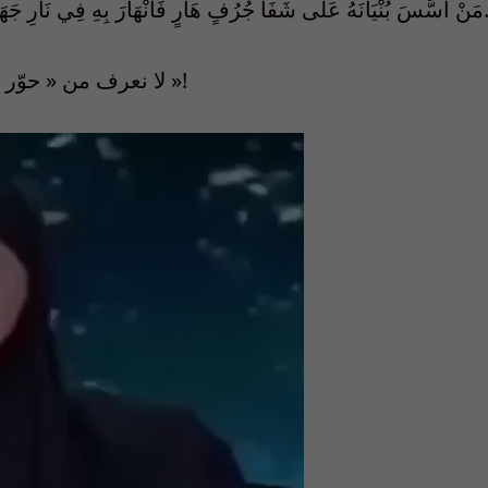
َى شَفَا جُرُفٍ هَارٍ فَانْهَارَ بِهِ فِي نَارِ جَهَنَّمَ وَاللَّهُ لَا يَهْدِي الْقَوْمَ الظَّالِمِينَ- التوبة (109
لا نعرف من « حوّر » فيديوهات « المنار » ولكن.. « يعطيه العافية »!