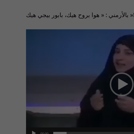
لأرمني : « هوا بروح هيك، بابور بيجي هيك
Video
Player
00:00