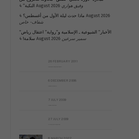
مَنْ أَسَّسَ بُنْيَانَهُ عَل).
النكبة”
4 August 2026
وفيق هواري
ماذا حدث ليلة الأول من أغسطس؟
4 August 2026
شفاف- خاص
“الأخبار” الشيوعية ـ الإسلامية و”رواية” اعتقال رياض
سلامة!
4 August 2026
سمير سرعين
26 FEBRUARY 2011
Metransparent Preliminary Black List of Qaddafi’s Financial Aides Outside Libya
6 DECEMBER 2008
Interview with Prof Hafiz Mohammad Saeed
7 JULY 2009
The messy state of the Hindu temples in Pakistan
27 JULY 2009
Sayed Mahmoud El Qemany Apeal to the World Conscience
8 MARCH 2022