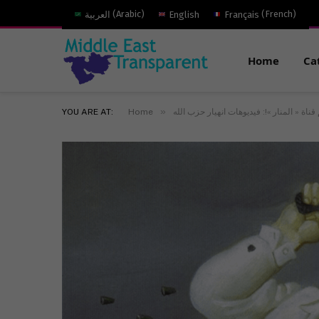
العربية
(
Arabic
)
English
Français
(
French
)
Home
Ca
»
YOU ARE AT:
Home
 قناة « المنار »!: فيديوهات انهيار حزب الله