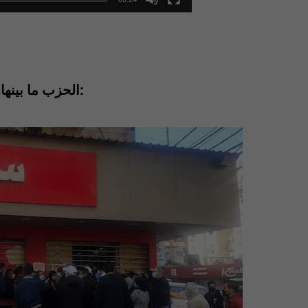
الحزب ما بينهار، سوبر ماركت « رمّال »، حارة حريك، مقفلاً: