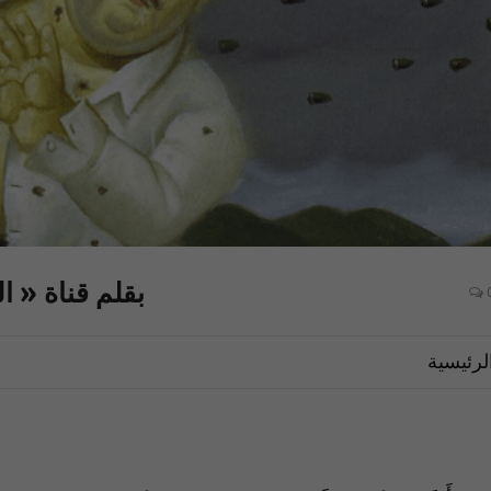
بقلم قناة « ال
لرئيسية