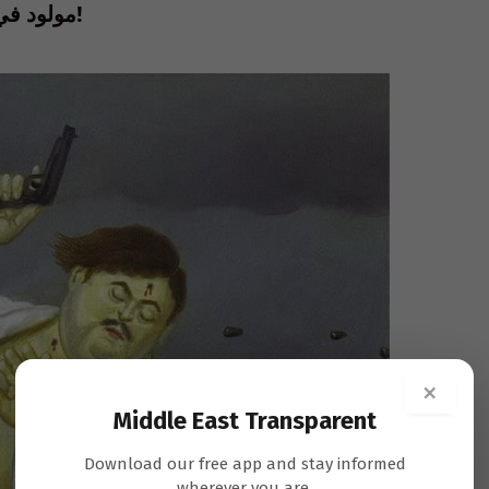
مولود في « ميدلين” (« الضاحية الجنوبية ») في ١٩٣٢!
×
Middle East Transparent
Download our free app and stay informed
wherever you are.