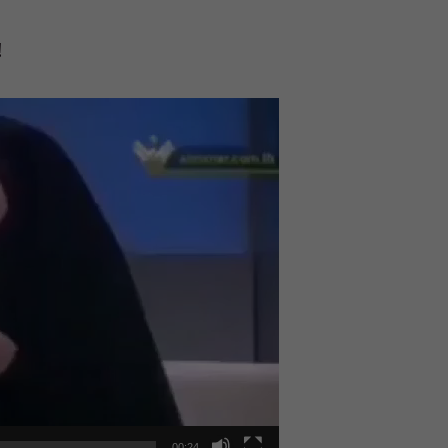
با »!
00:24