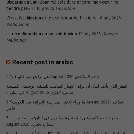
Disparus du Sud-Liban «Si cela dure encore, mon cœur ne
tiendra pas»
21 July 2026
Libération
L’Irak, Washington et le vrai retour de l’histoire
16 July 2026
Walid Sinno
La reconfiguration du pouvoir iranien
12 July 2026
Georges
Malbrunot
Recent post in arabic
فاخر السلطان
6 August 2026
هل تراجع دور قاليباف؟
الفقر الذي يأنف لبنان أن يراه: الانهيار الصامت للطبقة الوسطى المنسية
سمارة القزّي
6 August 2026
في لبنان
شفاف-
6 August 2026
ما وراء إغلاق المدرسة الإيرانية في الكويت؟
خاص
مخرج جديد للمودعين المُحتجزة ودائعهم في لبنان: بورصة بيروت
5
سمارة القزّي
August 2026
لإنقاذ كرة القدم: آن الآوان لإلغاء “الفيفا”.. و”اللجنة الأولمبية الدولية”!
5