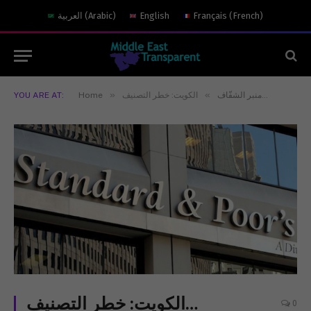
)
French
(
Français
English
)
Arabic
(
العربية
»
»
الكويت: خطر التصنيف…
منبر الشفّاف
Home
YOU ARE AT:
الكويت: خطر التصنيف…
0