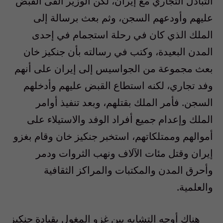
التبادل التجاري مع إيران، لكن الوزير ألقى القبض
عليهم وأودعهم السجن، وثم بعث برسالة إلى
الملك الذي كان في رحلة استجمام في إحدى
المدن البعيدة، وكتب في رسالته بأن جنكيز خان
بعث مجموعة من الجواسيس إلى إيران على أنهم
وفد تجاري، لكنه استطاع القبض عليهم وأدخلهم
السجن. فأمر الملك بقتلهم، وبعد تنفيذ أوامر
الملك وإعدام جميع أفراد الوفد والاستيلاء على
أموالهم وممتلكاتهم، استخبر جنكيز خان وقام بغزو
إيران وقتل مئات الآلاف ونهب الثروات ودمر
وأحرق المدن والمكتبات والمراكز الثقافية
والعلمية.
هناك أوجه التشابه بين غزو المغول بقيادة جنكيز