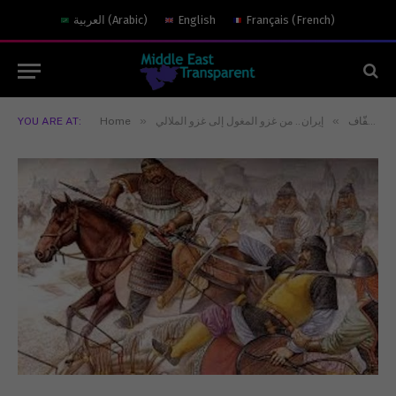
)
French
(
Français
English
)
Arabic
(
العربية
»
»
منبر الشفّاف
إيران.. من غزو المغول إلى غزو الملالي
Home
YOU ARE AT: