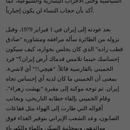
السياسية وحتى الأحزاب اليسارية والشيوعية، كما
أكد بأن حجاب النساء لن يكون إجبارياً.
بعد عودته إلى إيران في 1 فبراير 1979، وقبل
نزوله من الطائرة سأله مرافقه ومشاوره “صادق
قطب زاده” الذي كان يجلس بجواره، كيف سيكون
إحساسك حينما تلامس قدماك أرض إيران؟” فرد
الخميني بالفارسية قائلاً: “هيچي!!” أي لاشيء،
بمعنى أن الخميني ما كان لديه أي إحساس تجاه
إيران. ثم توجه موكبه إلى مقبرة “بهشت زهراء”،
وقام الخميني بإلقاء خطابه التاريخي، وبجانب
أقواله التي طارت إلى الهواء مثل فقاعات
الصابون، وعد الشعب الإيراني بتوفير الغذاء فوق
موائدهم، وبمجانية السكن والماء والكهرباء