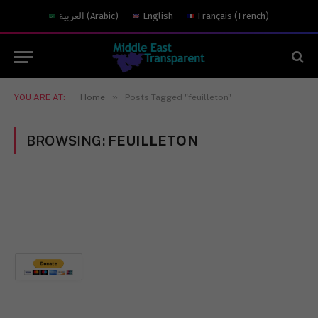
العربية
(
Arabic
)
English
Français
(
French
)
»
YOU ARE AT:
Home
Posts Tagged "feuilleton"
BROWSING:
FEUILLETON