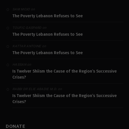
on
SAM MOJO
The Poverty Lebanon Refuses to See
on
TOUFIC GASPARD
The Poverty Lebanon Refuses to See
on
KATTAR ANTOINE
The Poverty Lebanon Refuses to See
on
HASSAN
Is Twelver Shiism the Cause of the Region’s Successive
Crises?
on
RABBI DR ELIE ABADIE M.D.
Is Twelver Shiism the Cause of the Region’s Successive
Crises?
DONATE