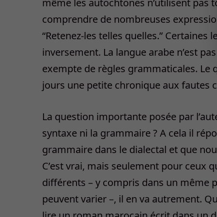
même les autochtones n’utilisent pas t
comprendre de nombreuses expressions,
“Retenez-les telles quelles.” Certaines 
inversement. La langue arabe n’est pas l
exempte de règles grammaticales. Le q
jours une petite chronique aux fautes 
La question importante posée par l’aut
syntaxe ni la grammaire ? A cela il répo
grammaire dans le dialectal et que no
C’est vrai, mais seulement pour ceux qu
différents – y compris dans un même pa
peuvent varier –, il en va autrement. Qu
lire un roman marocain écrit dans un di