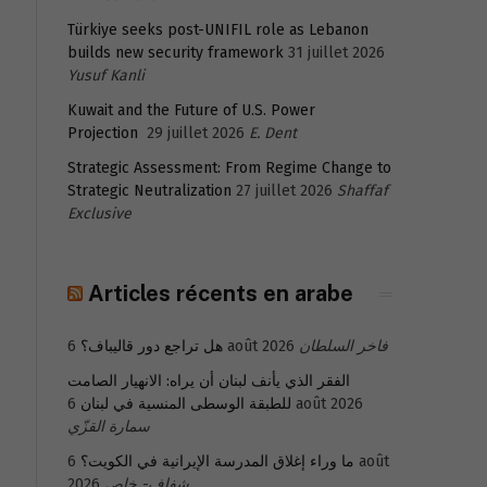
Türkiye seeks post-UNIFIL role as Lebanon
builds new security framework
31 juillet 2026
Yusuf Kanli
Kuwait and the Future of U.S. Power
Projection
29 juillet 2026
E. Dent
Strategic Assessment: From Regime Change to
Strategic Neutralization
27 juillet 2026
Shaffaf
Exclusive
Articles récents en arabe
هل تراجع دور قاليباف؟
6 août 2026
فاخر السلطان
s
الفقر الذي يأنف لبنان أن يراه: الانهيار الصامت
للطبقة الوسطى المنسية في لبنان
6 août 2026
سمارة القزّي
6 août
ما وراء إغلاق المدرسة الإيرانية في الكويت؟
2026
شفاف- خاص