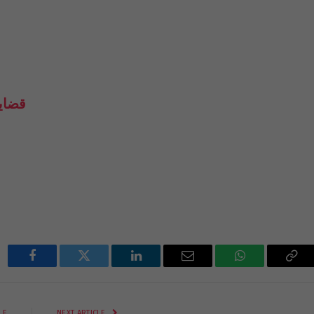
قضايا
Facebook
Twitter
LinkedIn
Email
WhatsApp
Cop
Lin
LE
NEXT ARTICLE