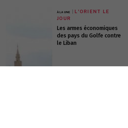
L'ORIENT LE
À LA UNE
JOUR
Les armes économiques
des pays du Golfe contre
le Liban