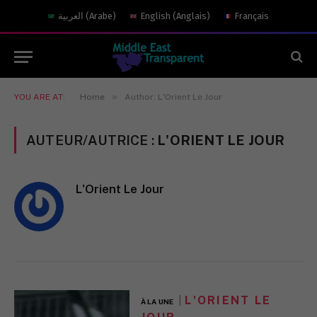
العربية
(
Arabe
)
English
(
Anglais
)
Français
»
YOU ARE AT:
Home
Author: L'Orient Le Jour
AUTEUR/AUTRICE :
L'ORIENT LE JOUR
L'Orient Le Jour
L'ORIENT LE
À LA UNE