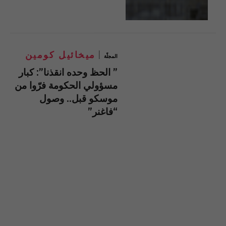
ميخائيل كومين
المجلّة
” الحظ وحده انقذنا”: كبار
مسؤولي الحكومة فرّوا من
موسكو قبل.. وصول
“فاغنر”