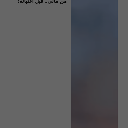
من مالي.. قبل اغتياله!