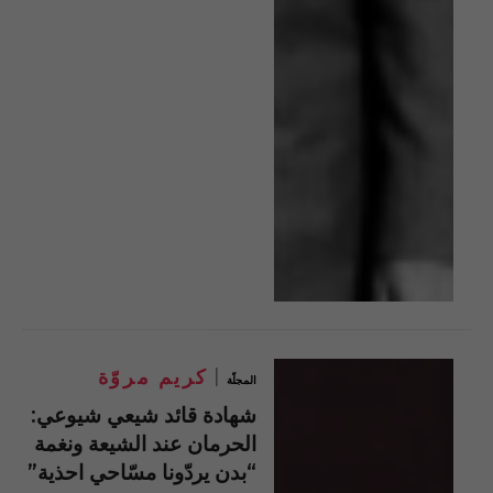
كريم مروّة
المجلّة
شهادة قائد شيعي شيوعي:
الحرمان عند الشيعة ونغمة
“بدن يردّونا مسّاحي احذية”