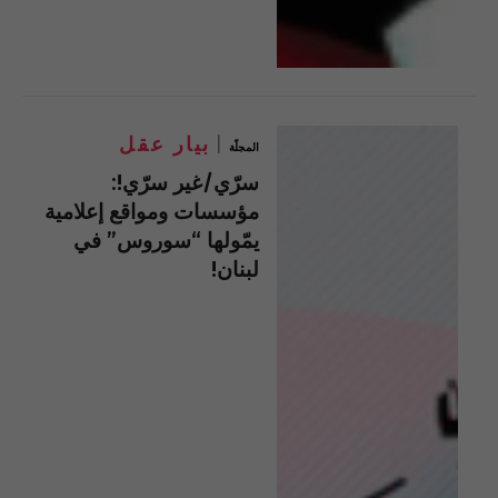
بيار عقل
المجلّة
سرّي/غير سرّي!:
مؤسسات ومواقع إعلامية
يمّولها “سوروس” في
لبنان!