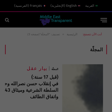
العربية
English
(
الإنجليزية
)
Français
(
الفرنسية
)
»
أنت الآن تتصفح:
الرئيسية
تصنيف: "المجلّة"(صفحه 3)
المجلّة
بيار عقل
المجلّة
(قبل 17 سنة:)
في إنقلاب حسن نصرالله وحزب
السلطة الشرعية وميثاق 1943
واتفاق الطائف