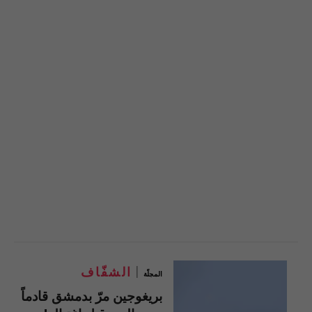
الشفّاف
المجلّة
بريغوجين مرّ بدمشق قادماً