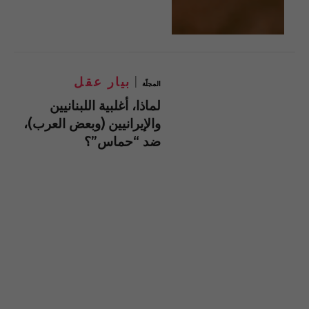
بيار عقل
المجلّة
لماذا، أغلبية اللبنانيين
والإيرانيين (وبعض العرب)،
ضد “حماس”؟