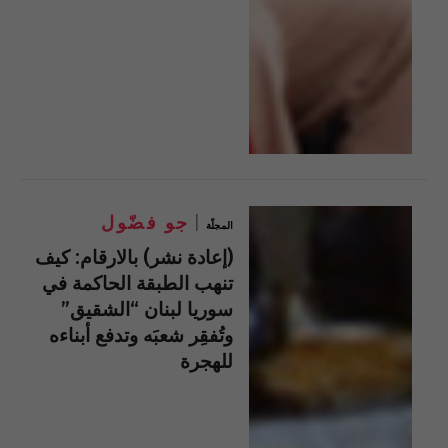
جو فضّول
المجلّة
(إعادة نشر) بالارقام: كيف
تنهب الطبقة الحاكمة في
سوريا لبنان “الشقيق”
وتُفقِر شعبَه وتدفع أبناءه
للهجرة