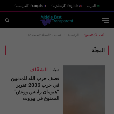
العربية
English
(
الإنجليزية
)
Français
(
الفرنسية
)
»
أنت الآن تتصفح:
الرئيسية
تصنيف: "المجلّة"(صفحه 2)
المجلّة
الشفّاف
المجلّة
قصف حزب الله للمدنيين
في حرب 2006: تقرير
“هيومان رايتس ووتش”
الممنوع في بيروت