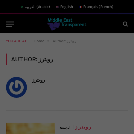
)
French
(
Français
English
)
Arabic
(
العربية
»
Author: رويترز
Home
YOU ARE AT:
رويترز
AUTHOR:
رويترز
رويترز
الرئيسية