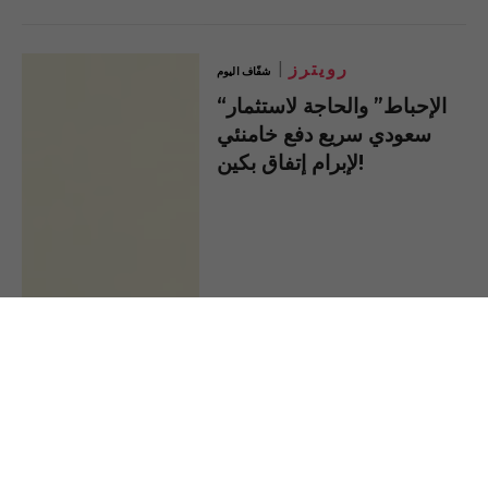
رويترز
شفّاف اليوم
“الإحباط” والحاجة لاستثمار
سعودي سريع دفع خامنئي
لإبرام إتفاق بكين!