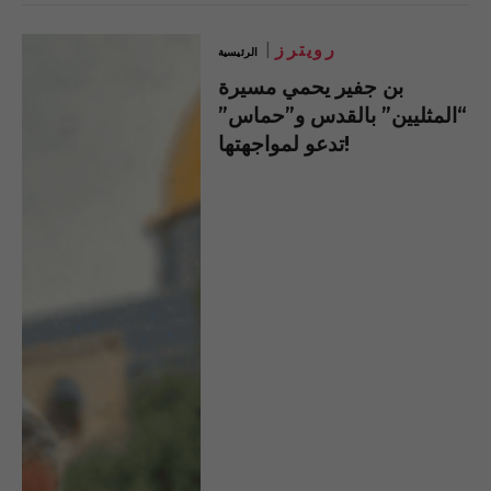
رويترز
الرئيسية
بن جفير يحمي مسيرة
“المثليين” بالقدس و”حماس”
تدعو لمواجهتها!