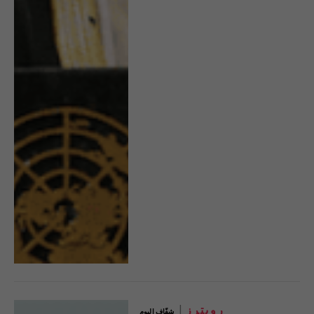
رويترز
شفّاف اليوم