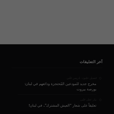
آخر التعليقات
على
فضيل حمّود - باريس
مخرج جديد للمودعين المُحتجزة ودائعهم في لبنان:
بورصة بيروت
على
بيار عقل
تعليقاً على شعار “العيش المشترك”.. في لبنان!