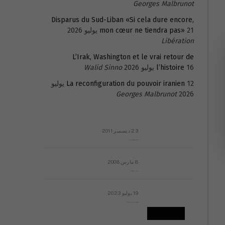
Georges Malbrunot
Disparus du Sud-Liban «Si cela dure encore,
21 يوليو 2026
mon cœur ne tiendra pas»
Libération
L’Irak, Washington et le vrai retour de
16 يوليو 2026
l’histoire
Walid Sinno
La reconfiguration du pouvoir iranien
12 يوليو
Georges Malbrunot
2026
23 ديسمبر 2011
عائلة المهندس طارق الربعة: أين دولة القانون والموسسات؟
8 مارس 2008
رسالة مفتوحة لقداسة البابا شنوده الثالث
19 يوليو 2023
إشكاليات التقويم الهجري، وهل يجدي هذا التقويم أيُ نفع؟