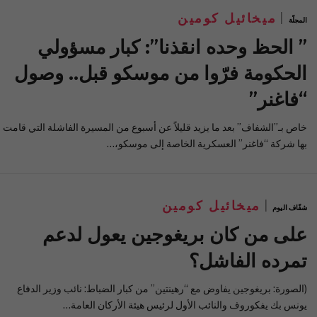
ميخائيل كومين
المجلّة
” الحظ وحده انقذنا”: كبار مسؤولي
الحكومة فرّوا من موسكو قبل.. وصول
“فاغنر”
خاص بـ”الشفاف” بعد ما يزيد قليلاً عن أسبوع من المسيرة الفاشلة التي قامت
بها شركة “فاغنر” العسكرية الخاصة إلى موسكو،…
ميخائيل كومين
شفّاف اليوم
على من كان بريغوجين يعول لدعم
تمرده الفاشل؟
(الصورة: بريغوجين يفاوض مع “رهينتين” من كبار الضباط: نائب وزير الدفاع
يونس بك يفكوروف والنائب الأول لرئيس هيئة الأركان العامة…