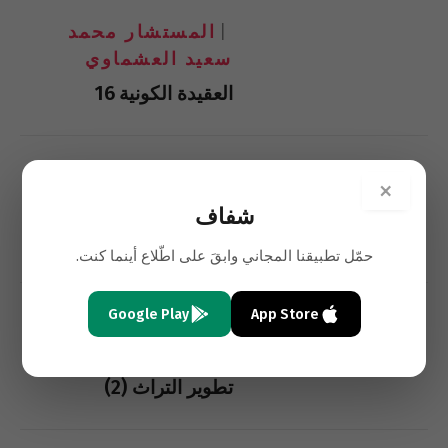
المستشار محمد
سعيد العشماوي
العقيدة الكونية 16
المستشار محمد
×
سعيد العشماوي
شفاف
مستقبل الشرق الأوسط (1)
حمّل تطبيقنا المجاني وابقَ على اطّلاع أينما كنت.
Google Play
App Store
المستشار محمد
سعيد العشماوي
تطوير التراث (2)