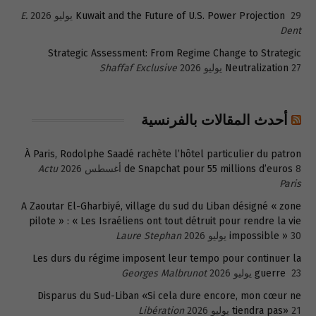
29 يوليو 2026
Kuwait and the Future of U.S. Power Projection
E.
Dent
Strategic Assessment: From Regime Change to Strategic
27 يوليو 2026
Neutralization
Shaffaf Exclusive
أحدث المقالات بالفرنسية
À Paris, Rodolphe Saadé rachète l’hôtel particulier du patron
8 أغسطس 2026
de Snapchat pour 55 millions d’euros
Actu
Paris
A Zaoutar El-Gharbiyé, village du sud du Liban désigné « zone
pilote » : « Les Israéliens ont tout détruit pour rendre la vie
30 يوليو 2026
impossible »
Laure Stephan
Les durs du régime imposent leur tempo pour continuer la
23 يوليو 2026
guerre
Georges Malbrunot
Disparus du Sud-Liban «Si cela dure encore, mon cœur ne
21 يوليو 2026
tiendra pas»
Libération