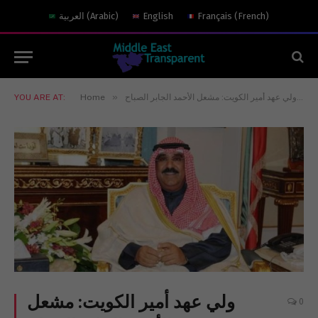
العربية
(
Arabic
)
English
Français
(
French
)
»
»
YOU ARE AT:
Home
ولي عهد أمير الكويت: مشعل الأحمد الجابر الصباح
ولي عهد أمير الكويت: مشعل
0