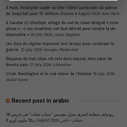
À Paris, Rodolphe Saadé rachète l’hôtel particulier du patron
de Snapchat pour 55 millions d’euros
8 August 2026
Actu Paris
A Zaoutar El-Gharbiyé, village du sud du Liban désigné « zone
pilote » : « Les Israéliens ont tout détruit pour rendre la vie
impossible »
30 July 2026
Laure Stephan
Les durs du régime imposent leur tempo pour continuer la
guerre
23 July 2026
Georges Malbrunot
Disparus du Sud-Liban «Si cela dure encore, mon cœur ne
tiendra pas»
21 July 2026
Libération
L’Irak, Washington et le vrai retour de l’histoire
16 July 2026
Walid Sinno
Recent post in arabic
رودولف سعادة اشترى منزل مؤسس “سناب تشات” في باريس 16
ب55 مليون أورو
8 August 2026
شفاف- خاص