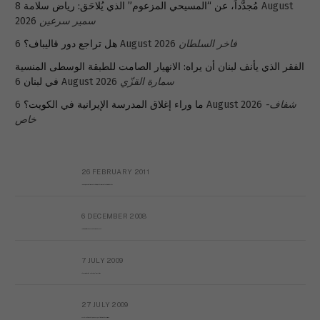
8 August
مُجدَّداً، عن “المسيحي المزعوم” الذي يُلاحَق: رياض سلامة
2026
سمير سرعين
هل تراجع دور قاليباف؟
6 August 2026
فاخر السلطان
الفقر الذي يأنف لبنان أن يراه: الانهيار الصامت للطبقة الوسطى المنسية
في لبنان
6 August 2026
سمارة القزّي
ما وراء إغلاق المدرسة الإيرانية في الكويت؟
6 August 2026
شفاف-
خاص
26 FEBRUARY 2011
Metransparent Preliminary Black List of Qaddafi’s Financial Aides Outside Libya
6 DECEMBER 2008
Interview with Prof Hafiz Mohammad Saeed
7 JULY 2009
The messy state of the Hindu temples in Pakistan
27 JULY 2009
Sayed Mahmoud El Qemany Apeal to the World Conscience