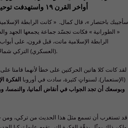
أواخر القرن ١٩ واستهدفت توحيد جميع أبناء العرق التركي- الشفاف
 سأجيبك باختصار »، قال كمال.
« كانت الرابطة الإسلامية 
« الطورانية » فكانت تجسّد جماعة يجمعها الجهد وا
الرابطة الإسلامية ماتت، قبل قرون، على أبواب « 
(العسكري) التركي شمالاً. أما الطورانية فقد هَلِكَت في سهول الشرق.
(الإستعمار). لسنواتٍ كثيرة، سادت في أوروبا
الفكرة ال
وبوسعك أن تجد الجواب في أنقاض ألمانيا، والنمسا، ور
ولكن ذلك يمثّل بدقّة الفكرة التي تقوم عليها تركيا الجدي