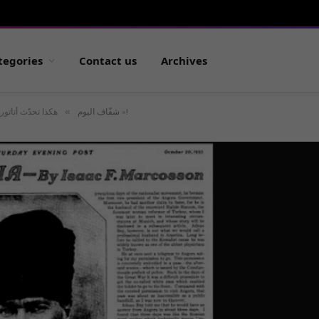
tegories
Contact us
Archives
»
هكذا تحدّث أتاتورك: « الديمقراطية هي أمل الجنس البشري »!
شفّاف اليوم