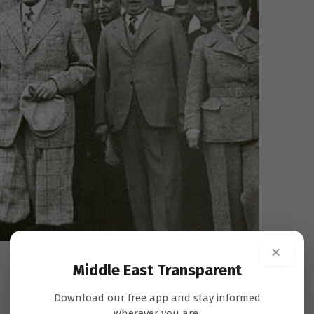
×
Middle East Transparent
Download our free app and stay informed
wherever you are.