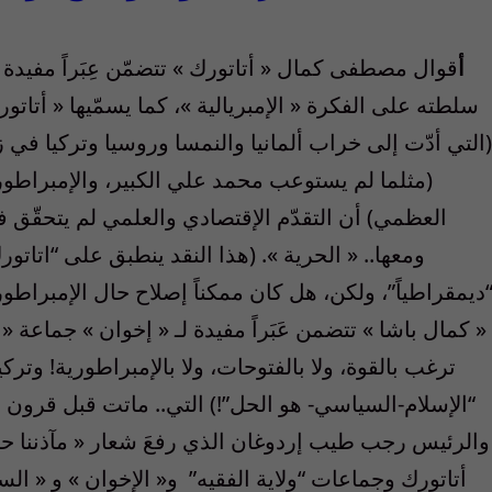
أ
قوال مصطفى كمال « أتاتورك »
تتضمّن عِبَراً مفيدة 
سلطته على الفكرة « الإمبريالية »، كما يسمّيها « أتات
(التي أدّت إلى خراب ألمانيا والنمسا وروسيا وتركيا في ز
(مثلما لم يستوعب محمد علي الكبير، والإمبراطو
العظمي) أن التقدّم الإقتصادي والعلمي لم يتحقّق ف
ومعها.. « الحرية ». (هذا النقد ينطبق على “اتات
ديمقراطياً”، ولكن، هل كان ممكناً إصلاح حال الإمبراطور
« كمال باشا » تتضمن عَبَراً مفيدة لـ « إخوان » جماعة «
ترغب بالقوة، ولا بالفتوحات، ولا بالإمبراطورية! وتركي
“الإسلام-السياسي- هو الحل”!) التي.. ماتت قبل قرون ع
والرئيس رجب طيب إردوغان الذي رفعَ شعار « مآذننا حراب
أتاتورك وجماعات “ولاية الفقيه” و« الإخوان » و « ا