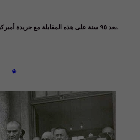
سنة على هذه المقابلة مع جريدة أميركية يبدو « اتاتورك » العظيم إبن عصرنا الحالي.
بعد ٩٥
*