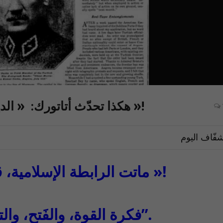
هكذا تحدّث أتاتورك: « الديمقراطية هي أمل الجنس البشري »!
فّاف اليوم
“ماتت الرابطة الإسلامية، قبل قرون، على أبواب « فيينا »!
“فكرة القوة، والفَتح، والتوسّع ماتت في تركيا إلى الأبد”.