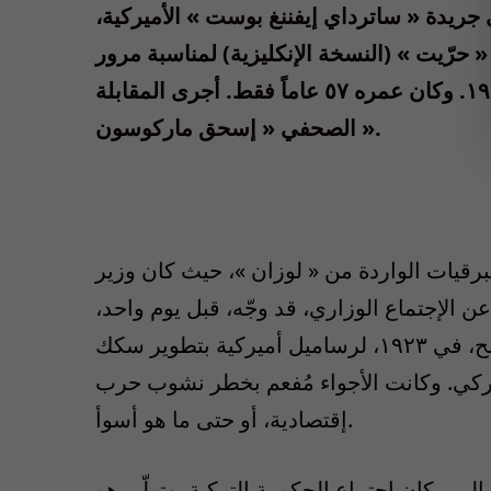
 جريدة « ساترداي إيفننغ بوست » الأميركية،
في جريدة « حرّيت » (النسخة الإنكليزية) لمناسبة مرور
٨٠ سنة على وفاة « أتاتورك » في ١٠ نوفمبر ١٩٣٨. وكان عمره ٥٧ عاماً فقط. أجرى المقابلة
الصحفي « إسحق ماركوسون ».
رقيات الواردة من « لوزان »، حيث كان وزير
عن الإجتماع الوزاري، قد وجّه، قبل يوم واحد،
بخصوص « إمتياز تشيستر » (الذي سمح، في ١٩٢٣، لرساميل أميركية بتطوير سكك
تركي. وكانت الأجواء مُفعم بخطر نشوب حرب
إقتصادية، أو حتى ما هو أسوأ.
لى مكان اجتماع الحكومة التركية. وتولّى هو