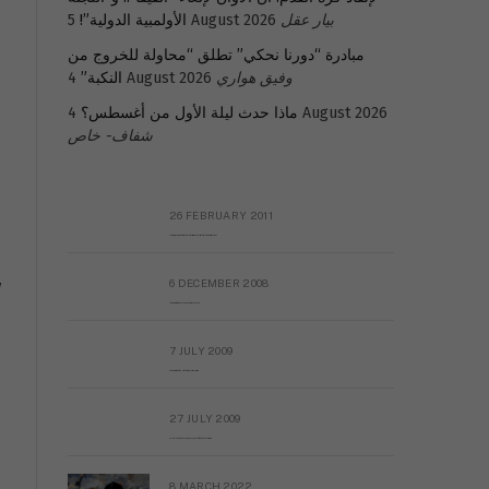
بيار عقل
5 August 2026
الأولمبية الدولية”!
مبادرة “دورنا نحكي” تطلق “محاولة للخروج من
وفيق هواري
4 August 2026
النكبة”
4 August 2026
ماذا حدث ليلة الأول من أغسطس؟
شفاف- خاص
26 FEBRUARY 2011
Metransparent Preliminary Black List of Qaddafi’s Financial Aides Outside Libya
“
6 DECEMBER 2008
Interview with Prof Hafiz Mohammad Saeed
7 JULY 2009
The messy state of the Hindu temples in Pakistan
27 JULY 2009
Sayed Mahmoud El Qemany Apeal to the World Conscience
8 MARCH 2022