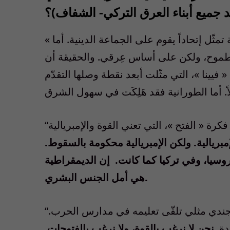
)
؟
تمثّل إتحاداً يقوم على الجماعة الدينية. أما
لطموح، ولكن على أساس عِرقي. والحقيقة أن
فيينا »، التي مثّلت أبعد نقطة وصلها التقدّم
“لقد كانت كلا هاتين الحركتين على خطأ لأنهما قامتا على فكرة « الفتح »، التي تعني القوة والإمبريالية
إمبريالية. ولكن الإمبريالية محكومة بالسقوط.
وسيا، وفي تركيا كما كانت.
إن الديمقراطية
هي أمل الجنس البشري.
“قد تستغرب أن تسمع مثلَ هذا الحديث من تركي، ومن جندي مثلي تلقّى تعليمه في مدارس الحرب.
دة.
نحن لا نرغب بالقوة، ولا نرغب بالفتوحات
.