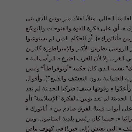
لعالمنا الحالي. مثلاً، لفلاديمير بوتين الذي بنى
ورك »، أي على فكرة القوة والفتوحات والتوسّع
من «أتاتورك»). أو للحكام الذين لم يستوعبوا
ر الروسي بطرس الأكبر والإمبراطورة كاترين
ي الغرب إلا لأن الغرب اخترع « الرأسمالية »
ورك” نفسه الذي كان حكمه “أوتوقراطياً” وليس
ية العثمانية بدون التعسّف والقمع؟). وأقوال
 وأعدّوا » وفوقها سيف: فتركيا الحديثة لم تعد
ا الحديثة لم تعد تؤمن بالفكرة “الإسلامية” (أو
لى أبواب فيينا! الفرق صادم بين « أتاتورك »
ُنا »، حينما كان رئيس بلدية استانبول. وبين
لسلف » التي تعيش (إلى حين!) في كهوف ماضٍ