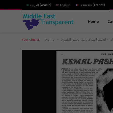
)
French
(
Français
English
)
Arabic
(
العربية
Home
Ca
»
YOU ARE AT:
Home