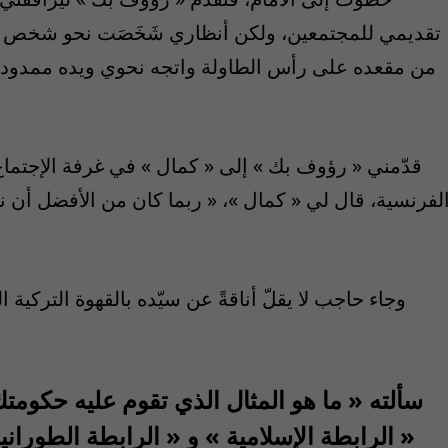
تقديمي للمجتمعين، ولكن أنظاري شَخَصَت نحو شخص و
من مقعده على رأس الطاولة واتجه نحوي ويده ممدودة.
قدّمني « رؤوف بك » إلى « كمال » في غرفة الإجتماع ا
لفرنسية، قال لي « كمال »، « ربما كان من الأفضل أن ن
وجاء حاجب لا يقلّ أناقةً عن سيّده بالقهوة التركية ال
سألته « ما هو المثال الذي تقوم عليه حكومت
« الرابطة الإسلامية » و « الرابطة الطورانية