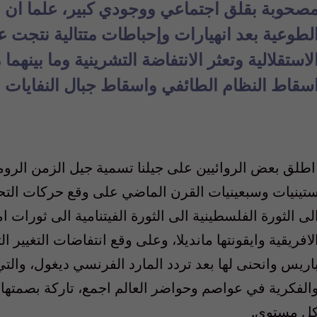
صحوبة بقلق اجتماعي ووجودي كبير، علما ان مع
لطوعية بعد انهيارات وإحباطات متتالية نتجت ع
لاستقلالية وتعثر الانتفاضة التشرينية وما بينه
سقاط النظام الطائفي واسقاط جبال النفايات و
طلق بعض الروائيين على جيلنا تسمية جيل الزمن الروم
تينيات وسبعينيات القرن الماضي على وقع حركات التحرر
لى الثورة الفلسطينية الى الثورة الفيتنامية الى ثورات امير
لافريقية وايقونتها مانديلا، وعلى وقع انتفاضات التغيير 
اريس وانحنى لها بعد تردد المارد الفرنسي ديغول، والت
الفكرية في عواصم وحواضر العالم اجمع، تاركة بصمتها
ل مستوى.