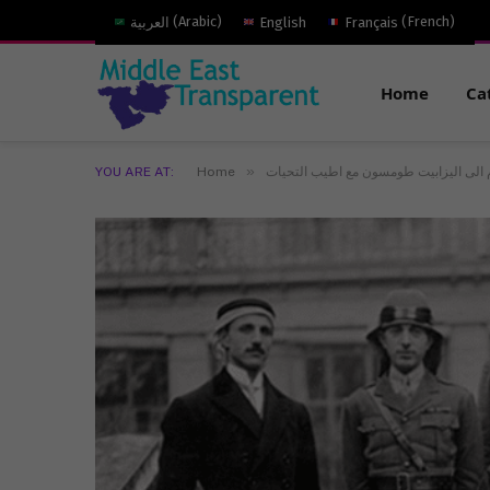
)
French
(
Français
English
)
Arabic
(
العربية
Home
Ca
»
 الى اليزابيت طومسون مع اطيب التحيات
Home
YOU ARE AT: