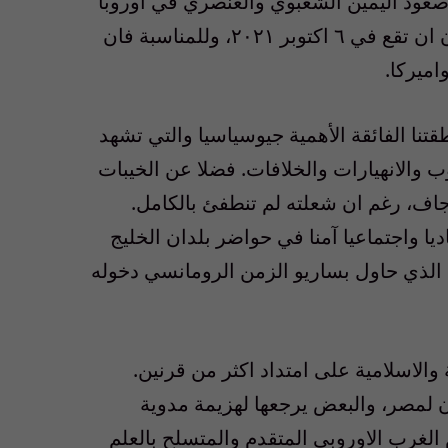
ة صعود اليمين الشعبوي والعنصري في اوروبا
والولايات المتحدة الاميركية التي اهتزت ديمقراطيتها دون ان تقع في ٦ اكتوبر ٢٠٢١، وللمناسبة فان
ميركا.
نا الفائقة الأهمية جيوسياسيا والتي تشهد
وب والانهيارات والخلافات. فضلا عن الخيبات
جاف، رغم ان شعلته لم تنطفئ بالكامل.
ا واجتماعيا آمنا في حواضر بلدان الخليج
 الذي حاول بساريو الزمن الرومانسي دخوله
الاسلامية على امتداد اكثر من قرنين.
ن لمصر، والبعض يرجعها لهزيمة مدوية
حيث بدأ التدحرج امام الغرب الاوروبي المتقدم والمتسلح بالعلم