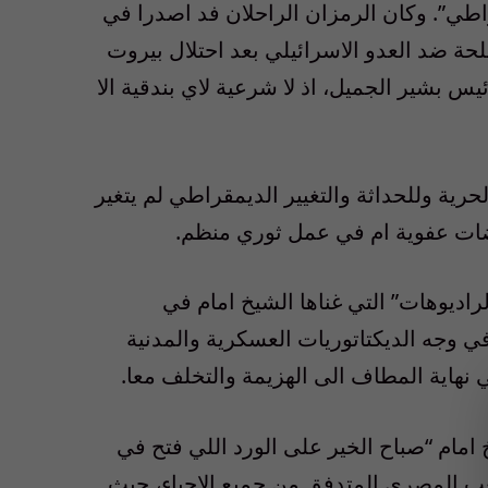
راطي”. وكان الرمزان الراحلان فد اصدرا في
ية المسلحة ضد العدو الاسرائيلي بعد احتلال بيروت
س بشير الجميل، اذ لا شرعية لاي بندقية الا
حرية وللحداثة والتغيير الديمقراطي لم يتغير
اضات عفوية ام في عمل ثوري منظم.
لراديوهات” التي غناها الشيخ امام في
 في وجه الديكتاتوريات العسكرية والمدنية
 نهاية المطاف الى الهزيمة والتخلف معا.
 امام “صباح الخير على الورد اللي فتح في
ب المصري المتدفق من جميع الاحياء، حيث