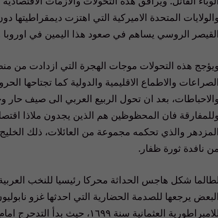
لوباء القاتل. ويرافق هذه التحولات والازمات الاقتصادي
لقيصر الروسي يساهم في صعود هذا اليمين في اوروبا وا
يؤجج هذه التحولات موجات الهجرة التي ازدادت من منطقت
لصراعات والاطماع الاقليمية والدولية كما تجتاحها الحر
الاحباطات، بعد ان تحول الربيع العربي الى صيف حار و
للمفارقة فان المحظوظين هم الذين يجدون ملاذا اقتصادي
لمزدهر والذي تحكمه مجموعة من العائلات، ذلك الخليج
ن نافدة ثورة ظفار.
طالما شكل هاجس الحداثة محركا رئيسيا للنخب العربية و
لبعض يرجعها للصدمة الحضارية التي احدثها غزو نابوليو
للامبراطورية العثمانية سنة ١٦٩٩، 