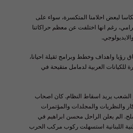
كاسا لبعض احلامنا المتكسرة، سواء على
امي، رغم انها اختلفت عن معظم حراكاتنا
الايديولوجي.
ق رؤيا واهداف وخطط وبرامج ثقيلة احيانا،
رة للكيانات العربية لدمامل متقيحة في
 الشعب يريد اسقاط النظام. كان اصحاب
ار والنظريات والمجلدات والمؤتمرات
مسلح. الم يعلن الراحل محسن ابراهيم في
طنية اللبنانية استسهلت ركوب مركب الحرب