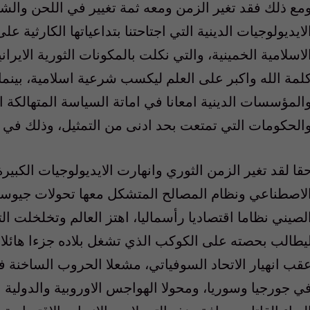
مع ذلك فقد تغير الزمن ومعه ثمة تغيير في اللحن والش
لايديولوجيات الدينية التي اجتاحتنا بتداعياتها الكارثية 
لاسلامية الخمينية، والتي نكلت بالمكونات الثورية الايرا
لمة الله واكبر على العلم ليكسب شرعية اسلامية، بينما
المؤسسات الدينية امعانا في اماتة السياسة المتهالكة اص
الحكومات التي تمتعت بحد ادنى من التمثيل، وذلك في م
قا لقد تغير الزمن الثوري وانهارت الايديولوجيات الكبيرة
لاصطناعي ونظام المصالح المتشكل معها تحولات جيوسي
لصيني نظاما اقتصاديا رأسماليا، اهتز العالم وتخلخلت ا
يطالب بحصته على الكوكب الذي تشغل بلاده جزءا هائلا م
قب انهيار الاتحاد السوفياتي، مشعلا الحروب الساخنة ف
ي جورجيا وسوريا، ومحولا الهواجس الاوروبية والدولية