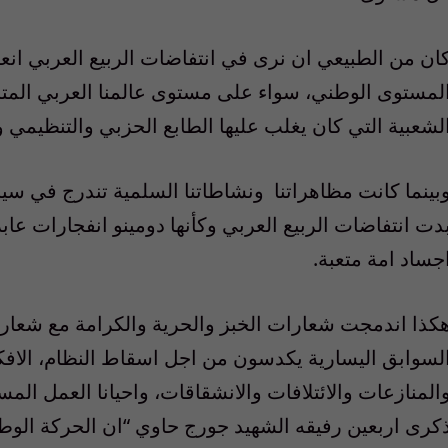
ان من الطبيعي ان نرى في انتفاضات الربيع العربي انع
لمستوى الوطني، سواء على مستوى عالمنا العربي المتر
لشعبية التي كان يغلب عليها الطابع الحزبي والتنظيمي و
بينما كانت مظاهراتنا ونشاطاتنا السلمية تندرج في سيا
دت انتفاضات الربيع العربي وكأنها دومينو انفجارات عاب
جساد امة متعبة.
كذا اندمجت شعارات الخبز والحرية والكرامة مع شعار
لسوابق اليسارية يكدسون من اجل اسقاط النظام، الافك
المنازعات والائتلافات والانشقاقات، واحيانا العمل ال
كرى اربعين رفيقه الشهيد جورج حاوي “ان الحركة الو