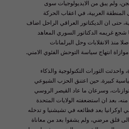
جن، ولم يبق من الايديولوجيات سوى
على المنطقة العربية، في اعقاب الحركة
نية، حتى ان الديكتاتور العراقي الراحل اضاف
 شجع غريمه الدكتاتور السوري المعاهد
لا منذ الانقلابات وحل البرلمانات
وازاة انتهاج سياسة التوحش الفئوي الامني.
، واحدثت الثورات التكنولوجية والذكاء
اسية كبيرة. حين اعتنق الحزب الشيوعي
لتوازنات، وسرعان ما عاد القيصر الروسي
نه، بعد ان استضعفته الولايات المتحدة
ي اوكرانيا بعد فظائعه في تشيشنيا و تدخله
 الى قلق مرضي، ولم يشفوا بعد من معاناة