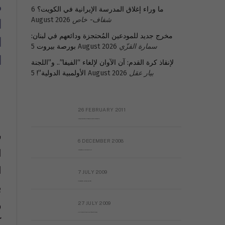
م
ما وراء إغلاق المدرسة الإيرانية في الكويت؟
6
ا
شفاف- خاص
August 2026
مخرج جديد للمودعين المُحتجزة ودائعهم في لبنان:
ا
سمارة القزّي
5 August 2026
بورصة بيروت
ا
لإنقاذ كرة القدم: آن الآوان لإلغاء “الفيفا”.. و”اللجنة
بيار عقل
5 August 2026
الأولمبية الدولية”!
26 FEBRUARY 2011
ا
Metransparent Preliminary Black List of Qaddafi’s Financial Aides Outside Libya
س
6 DECEMBER 2008
ا
Interview with Prof Hafiz Mohammad Saeed
ا
7 JULY 2009
ب
The messy state of the Hindu temples in Pakistan
و
27 JULY 2009
Sayed Mahmoud El Qemany Apeal to the World Conscience
ك