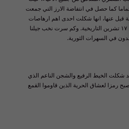
تماما كما حصل في انتفاضة الارز التي جمعت
وقة قيل عنها، انها شكلت احدى اهم ارهاصات
الربيع العربي، الذي عاد ليظهر بنسخة لبنانية في انتفاضة ١٧ تشرين التاريخية. وكم سرت نخب جيلنا
ون في السهرات الثورية.
 فد شكلت الخيط الرفيع والشجن الناعم الذي
يصبح رمزا لعشاق الحرية الذين قاوموا القمع