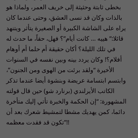
بخطى ثابتة وحثيثة إلى خريف العمر، ولماذا هو
بالذات وكان قد نسى العشق، وحتى عندما كان
يراه على الشاشة الكبيرة أو الصغيرة يتأثر ويتنهد
قائلا:” هييه … كانت أيام”؟ فهل، حقاً، ما حدث له
في تلك الليلة؟ أكان حقيقة أم حلما أم أوهام
أفلام؟! وكان يردد بينه وبين نفسه في السنوات
الأخيرة “ولقد برئت من الهوى ومن الجنون”،
وابتسم ابتسامة عريضة وبنشوة أيضا عندما تذكر
الكاتب الأيرلندي (برنارد شو) حين قال قولته
المشهورة: “إن الحكمة والخبرة تأتي إليك متأخرة
دائما، كمن يهديك مشطا لتمشيط شعرك بعد أن
تكون قد فقدت معظمه”!!