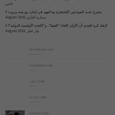
خاص
مخرج جديد للمودعين المُحتجزة ودائعهم في لبنان: بورصة بيروت
5
سمارة القزّي
August 2026
لإنقاذ كرة القدم: آن الآوان لإلغاء “الفيفا”.. و”اللجنة الأولمبية الدولية”!
5
بيار عقل
August 2026
26 FEBRUARY 2011
Metransparent Preliminary Black List of Qaddafi’s Financial Aides Outside Libya
6 DECEMBER 2008
Interview with Prof Hafiz Mohammad Saeed
7 JULY 2009
The messy state of the Hindu temples in Pakistan
27 JULY 2009
Sayed Mahmoud El Qemany Apeal to the World Conscience
8 MARCH 2022