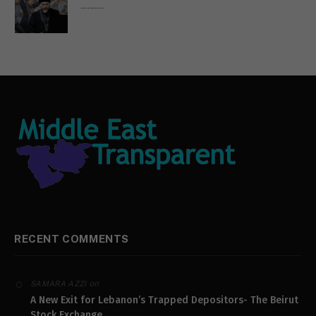
Russian Orthodox priests call for immediate end to war in Ukraine
RECENT COMMENTS
on
SAMARA AZZI
A New Exit for Lebanon’s Trapped Depositors- The Beirut
Stock Exchange