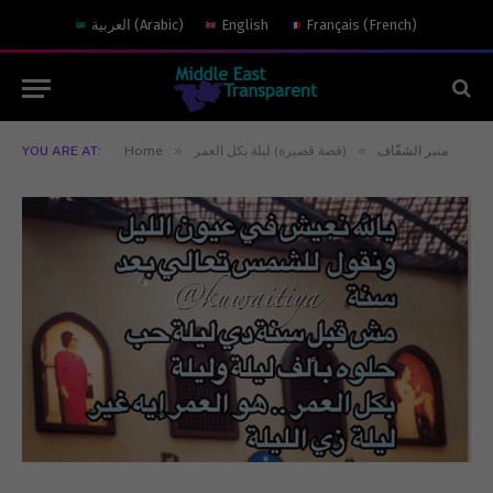
)
French
(
Français
English
)
Arabic
(
العربية
»
»
منبر الشفّاف
(قصة قصيرة) ليلة بكل العمر
Home
YOU ARE AT: