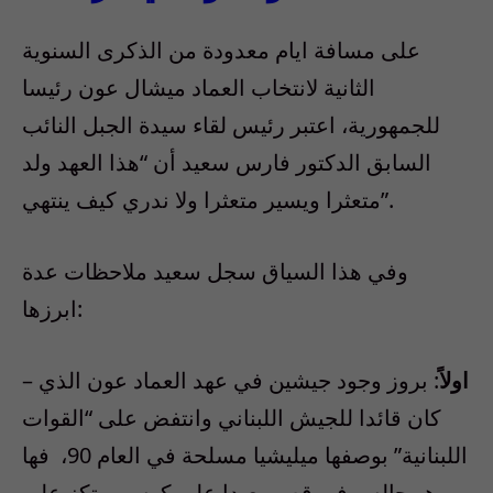
على مسافة ايام معدودة من الذكرى السنوية
الثانية لانتخاب العماد ميشال عون رئيسا
للجمهورية، اعتبر رئيس لقاء سيدة الجبل النائب
السابق الدكتور فارس سعيد أن “هذا العهد ولد
متعثرا ويسير متعثرا ولا ندري كيف ينتهي”.
وفي هذا السياق سجل سعيد ملاحظات عدة
ابرزها:
اولاً
: بروز وجود جيشين في عهد العماد عون الذي
–
كان قائدا للجيش اللبناني وانتفض على “القوات
اللبنانية” بوصفها ميليشيا مسلحة في العام 90، فها
هو جالس في قصر بعبدا على كرس يرتكز على