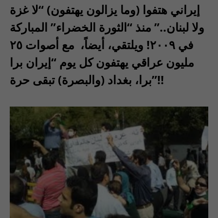
إيراني هتفوا (وما يزالون يهتفون) “لا غزة
ولا لبنان..” منذ “الثورة الخضراء” المباركة
في ٢٠٠٩! ويلتقي، أيضاً، مع أصوات ٢٥
مليون عراقي يهتفون كل يوم “إيران برا
برا، بغداد (والبصرة) تبقى حرة”!!