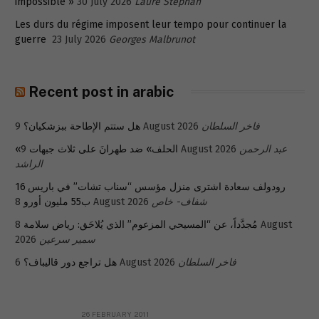
impossible »
30 July 2026
Laure Stephan
Les durs du régime imposent leur tempo pour continuer la
guerre
23 July 2026
Georges Malbrunot
Recent post in arabic
فاخر السلطان
9 August 2026
هل ستتم الإطاحة ببزشكيان؟
عبد الرحمن
9 August 2026
«الحلف» ضد طهرانَ على ثلاث جبهات
الراشد
رودولف سعادة اشترى منزل مؤسس “سناب تشات” في باريس 16
شفاف- خاص
8 August 2026
ب55 مليون أورو
مُجدَّداً، عن “المسيحي المزعوم” الذي يُلاحَق: رياض سلامة
8 August
سمير سرعين
2026
فاخر السلطان
6 August 2026
هل تراجع دور قاليباف؟
26 FEBRUARY 2011