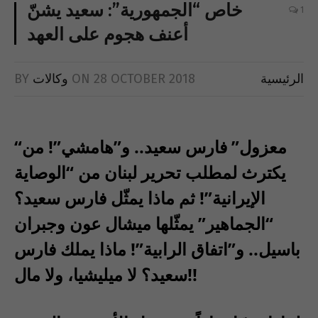
خاص “الجمهورية”: سعيد يشنّ
1
أعنف هجوم على العهد
الرئيسية
28 OCTOBER 2018
ON
وكالات
BY
“معزول” فارس سعيد.. و”هامشي”! من
يكترث لمطلب تحرير لبنان من “الوصاية
الإيرانية”! ثم ماذا يمثّل فارس سعيد؟
“الجماهير” يمثّلها ميشال عون وجبران
باسيل.. و”اتفاق الرابية”! ماذا يملك فارس
سعيد؟ لا ميليشيا، ولا مال!!