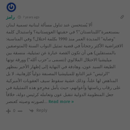
رامز
7 years ago
ألا يُستحسن عند تناول مسألة لبنانية تسمية لبنان
بمستعمرة”اللبنانستان”؟ في حقبتها العونِستانية؟ واستبدال كلمة
“وصاية” المديدة العمر منذ 1990 بكلمة احتلال؟ وفي المناسبة:
الافتراضية الأكثر رجحاناً في قضية تمثيل النواب السنة (المتوصفين
بالمستقلين) هي أن تكون القصة عبارة عن تمثيلية، منسقة بين
ميليشيا الاحتلال الملالوي (تتسمى بـ”حزب ألله”) وورقة توتها
الطيعة السيد عون، وهادفة في النهاية إلى إظهار الأخير بمظهر
“الرئيس” غير التابع للميليشيا المصنفة دولياً كإرهابية، لا بل
المناهض لها علناً، وذلك عشية سقوط سيف العقوبات الأميركية
على رقاب رياستها وأعوانهم، حيث يأمل مخرِجو هذه التمثيلية في
جعل المنظومة الدولية تتقبل عون وتعامله كرئيس دولة، خلافاً
Read more »
…
لصورته وصيته كعنصر
Reply
0