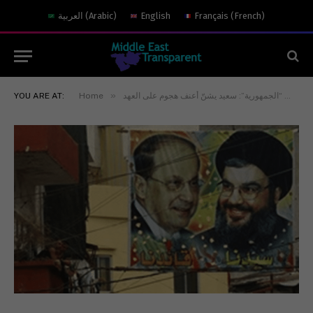
)
French
(
Français
English
)
Arabic
(
العربية
»
خاص “الجمهورية”: سعيد يشنّ أعنف هجوم على العهد
Home
YOU ARE AT: