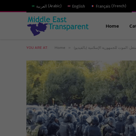
)
French
(
Français
English
)
Arabic
(
العربية
Home
Ca
»
YOU ARE AT:
Home