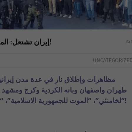
(بالفيديو) إيران تشتعل: الموت للجمهورية الإسلامية!
UNCATEGORIZE
مظاهرات وإطلاق نار في عدة مدن إيراني
طهران واصفهان وبانه الكردية وكرج ومشهد 
لخامنئي”، “الموت للجمهورية الاسلامية”، “الموت للمستبد أكان الشاه أو المرشد”!