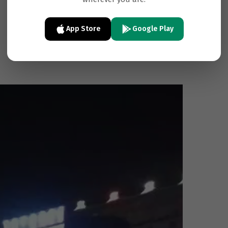
App Store
Google Play