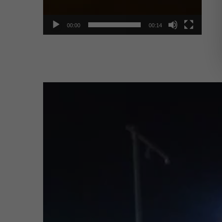
00:00
00:14
Video
Player