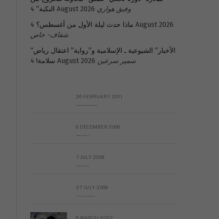
وفيق هواري
4 August 2026
النكبة”
4 August 2026
ماذا حدث ليلة الأول من أغسطس؟
شفاف- خاص
“الأخبار” الشيوعية ـ الإسلامية و”رواية” اعتقال رياض
سمير سرعين
4 August 2026
سلامة!
26 FEBRUARY 2011
Metransparent Preliminary Black List of Qaddafi’s Financial Aides Outside Libya
6 DECEMBER 2008
Interview with Prof Hafiz Mohammad Saeed
7 JULY 2009
The messy state of the Hindu temples in Pakistan
27 JULY 2009
Sayed Mahmoud El Qemany Apeal to the World Conscience
8 MARCH 2022