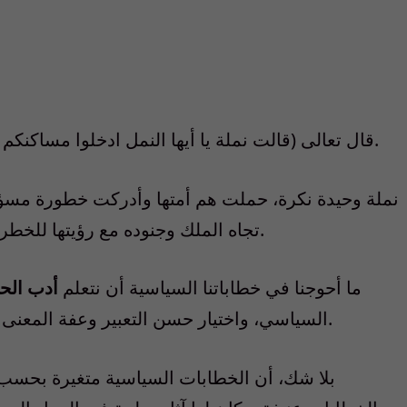
قال تعالى (قالت نملة يا أيها النمل ادخلوا مساكنكم لا يحطمنكم سليمان وجنوده وهم لا يشعرون).
نملة وحيدة نكرة، حملت هم أمتها وأدركت خطورة مسؤول
تجاه الملك وجنوده مع رؤيتها للخطر أمامها، ما أروعها من نملة وهي تحسن الظن.
ما أحوجنا في خطاباتنا السياسية أن نتعلم
أدب الحو
السياسي، واختيار حسن التعبير وعفة المعنى حتى يحقق الخطاب السياسي هدفه المنشود.
بلا شك، أن الخطابات السياسية متغيرة بحسب