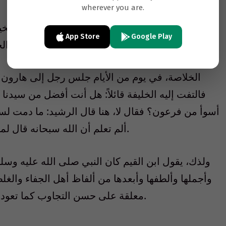
wherever you are.
لذلك، لا بد أن نحتذي بهذه التجارب غير البعيدة تاريخي
App Store
Google Play
الأنسب منها للمرحلة بما يضمن وصول الجميع إلى الهدف الأسمى وهو مصلحة الكويت.
الخلاصة، في يوم من الأيام جلس رجل إلى هارون ا
فالتفت إليه الخليفة قائلاً: هل أنت أفضل من سيدنا 
أسوأ من فرعون؟ فقال لا، هنا قال الرشيد: ما دمت 
ألم تعلم أن الله سبحانه قال لموسى: (فقولا له قولاً ليناً لعله يتذكر أو يخشى).
ولذك، يقول ابن القيم كان النبي صلى الله عليه وسل
وأجملها وألطفها وأبعدها من ألفاظ أهل الجفاء والغل
معلقة على حسن التجاوب كما تعودنا من أخواننا في المعارضة بمختلف مساراتها.