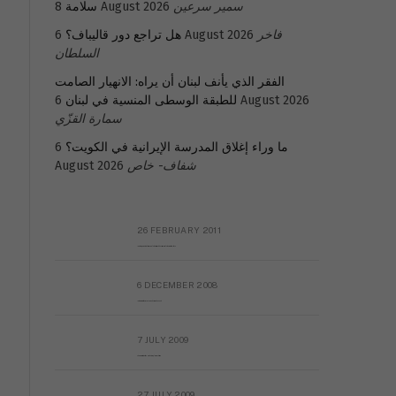
سمير سرعين
8 August 2026
سلامة
فاخر
6 August 2026
هل تراجع دور قاليباف؟
السلطان
الفقر الذي يأنف لبنان أن يراه: الانهيار الصامت
6 August 2026
للطبقة الوسطى المنسية في لبنان
سمارة القزّي
ما وراء إغلاق المدرسة الإيرانية في الكويت؟
6
شفاف- خاص
August 2026
26 FEBRUARY 2011
Metransparent Preliminary Black List of Qaddafi’s Financial Aides Outside Libya
6 DECEMBER 2008
Interview with Prof Hafiz Mohammad Saeed
7 JULY 2009
The messy state of the Hindu temples in Pakistan
27 JULY 2009