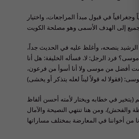
اً وجغرافياً في قبول مبدأ المراجعات، واختيار
لرشيد ينصحه، وأغلظ عليه في الحديث جداً،
موسى؟ فرد الرجل: لا. فسأله الخليفة: هل أنا
لست أفضل من موسى ولا أنا أسوأ من فرعون،
م (يتخير في خطابه ويختار لأمته أحسن ألفاظ
ظة والفحش)، ومن هنا تنتهي النصيحة والآمال