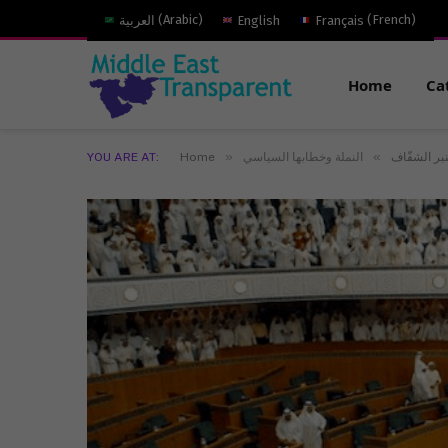
)
French
(
Français
English
)
Arabic
(
العربية
Home
Ca
»
»
بر الشفّاف
النملة وخطابها السياسي
Home
YOU ARE AT: