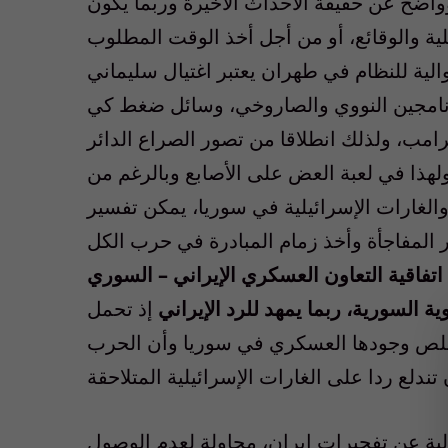
اضح عن حقيقة الأحداث الأخيرة وربما يكون
ية والوقائع، أو من أجل أخذ الوقت المطلوب
لية للنظام في طهران يعتبر اغتيال سليماني
لبرنامجين النووي والصاروخي، وسائل ضغط كي
رامب، ولذلك انطلاقا من تصور الصراع الدائر
هذا في لعبة العض على الأصابع وبالرغم من
الغارات الإسرائيلية في سوريا، يمكن تفسير
 المفاجأة وأخذ زمام المبادرة في حرب الكل
اتفاقية التعاون العسكري الإيراني – السوري
 السورية، ربما يمهد للرد الإيراني
إذ تحمل
 تقلص وجودها العسكري في سوريا وأن الحرب
لية عن تفجيرات إيران، محاولة لعدم الوصول