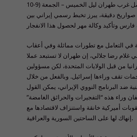
برنامجها الصاروخي. وآخر حدث في المسلسل حصل غرب طهران ليل الخميس – الجمعة (9-10
صواريخ دقيقة، يبرز تخبط رسمي إيراني بين
ية في التعامل مع تطورات مماثلة وفي أعقاب
 غلام رضا جلالي، إن طهران لا تستبعد عملا
نيا من قبل الولايات المتحدة، لكن مسؤولين
جمات تقف وراءها إسرائيل. وبالفعل من خلال
ية ضد البرنامج النووي الإيراني، يمكن القول
فان وراء هذه “التفجيرات والحرائق الغامضة”
بات أميركية خانقة واستنزاف لاقتصادها مع
إنهاك لها على الساحتين السورية والعراقية.