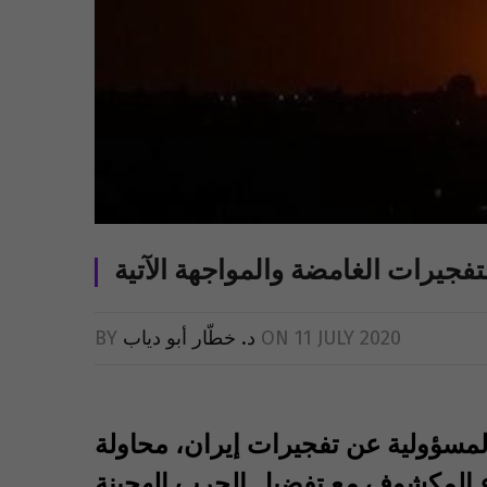
لتفجيرات الغامضة والمواجهة الآتية
11 JULY 2020
ON
د. خطّار أبو دياب
BY
المسؤولية عن تفجيرات إيران، محاولة