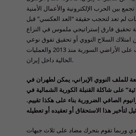
مع بين الحرب الإلكترونية والأعمال الأمنية
ات لم تعد لتحجب حقيقة “العد العكسي” قبل
رصة تحقيق فارق إستراتيجي ملموس في النزاع
ن امتلاك السلاح النووي أو تحقيق تفوق نوعي
في مجال الصواريخ الدقيقة مثلا، وهذا يفسر الغارات على الأراضي السورية منذ 2013 والعمليات
الحالية داخل إيران.
بعة للملف النووي الإيراني، يمكن لطهران في
ية” على شاكلة القنبلة الكورية الشمالية في
نيوم الصافي الضرورية بناء على هكذا تقييم.
يدي وربما تقوم بتحرك مضاد على ثلاث جبهات