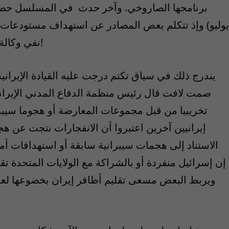
يوليو) وإذ تتكلم بعض المصادر عن استهداف مستودعات 
نفي وكالة فارس وتأكيد وكالة مهر لحصول هذا الانفجار!
يندرج ذلك في سياق تكتم درجت عليه القيادة الإيران
صمت لافت قال رئيس منظمة الدفاع المدني الإيراني
تخريبيا من قبل مجموعات المعارضة أو هجوما سيبرا
إيرانيين آخرين اعتبروا أن الانفجارات نتجت عن ه
الاستناد إلى هجمات سيبرانية سابقة أو استهدافات أمن
إن إسرائيل منفردة أو بالشراكة مع الولايات المتحدة تق
ويربط البعض مسعى تقليم أظافر إيران بخضوعها لعقو