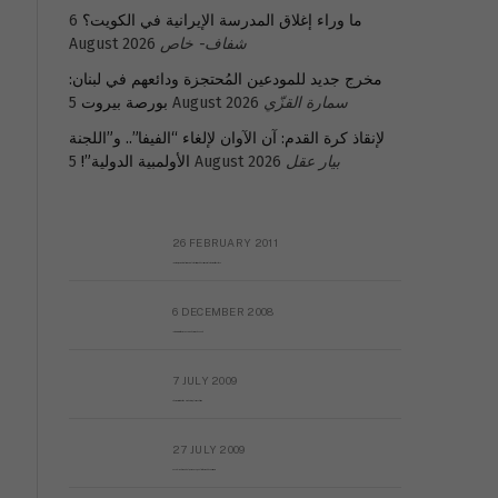
ما وراء إغلاق المدرسة الإيرانية في الكويت؟
6
شفاف- خاص
August 2026
مخرج جديد للمودعين المُحتجزة ودائعهم في لبنان:
سمارة القزّي
5 August 2026
بورصة بيروت
لإنقاذ كرة القدم: آن الآوان لإلغاء “الفيفا”.. و”اللجنة
بيار عقل
5 August 2026
الأولمبية الدولية”!
26 FEBRUARY 2011
Metransparent Preliminary Black List of Qaddafi’s Financial Aides Outside Libya
6 DECEMBER 2008
ا
Interview with Prof Hafiz Mohammad Saeed
7 JULY 2009
The messy state of the Hindu temples in Pakistan
27 JULY 2009
Sayed Mahmoud El Qemany Apeal to the World Conscience