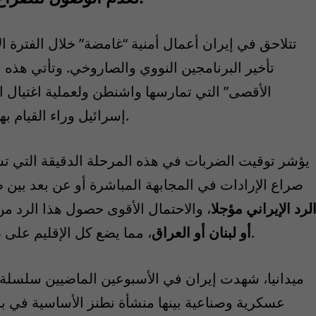
تتلاحق في إيران أعمال أمنية “غامضة” خلال الفترة
تأخير البرنامجين النووي والصاروخي. وتأتي هذه 
الأقصى” التي تمارسها واشنطن ولعملية اغتيال 
إسرائيل وراء القيام بها بمشاركة أميركية أو بعد ضوء أخضر أميركي.
يؤشر توقيت الضربات في هذه المرحلة الدقيقة التي تسبق
صراع الإرادات في المجابهة المباشرة أو عن بعد بين ط
لرد الإيراني مؤجلا
، والاحتمال الأقوى حصول هذا الرد من 
، مما يضع كل الإقليم على صفيح ساخن في معركة تحديد أحجام ومصائر.
أو لبنان أو العراق
ميدانيا، شهدت إيران في الأسبوعين الماضيين سلسل
عسكرية وصناعية بينها منشأة نطنز الأساسية في ب