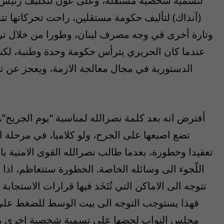
لتسمية شخصية مستقلة، وعلى عون لتكليف رئيس
(آنذاك) لتأليف حكومة مستقلين، راحت تحركاتها ت
وتارة أخرى قي وجه مصرف لبنان، وطورا من خلال ترد
عندما كان الحريري يترأس حكومة وحدة وطنية، لكنه
الدستورية في مجال معالجة الازمة، ويعجز عن 
أفترض انه بعد كلمة نصرالله لمناسبة “يوم الجريح
تضع اصبعها على الجرح، ولو كلاميا، في مرحلة ا
تعقيدا وخطورة، بعدما طالب نصرالله القوى الامنية ب
اللّجوء الى وسائله الخاصة. الخطورة ستتعاظم، اذ
تتوجه الى الاماكن التي تُتَخَذ فيها قرارات الاستجاب
فهذا يستوجب التوجه الى بيت الوسط للضغط على 
مجلس النواب لحضها على تسمية شخصية إخرى مس