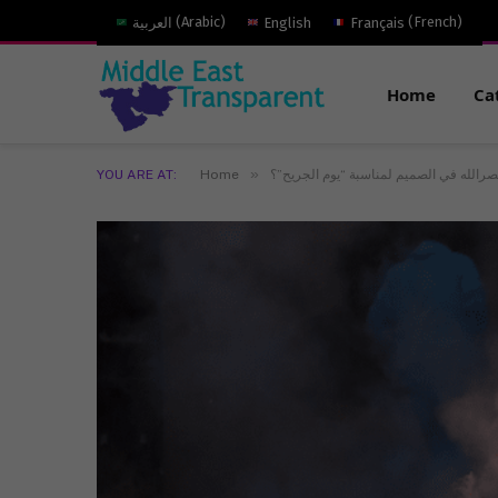
)
French
(
Français
English
)
Arabic
(
العربية
Home
Ca
»
صرالله في الصميم لمناسبة “يوم الجريح”؟
Home
YOU ARE AT: