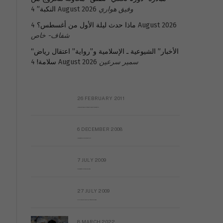
وفيق هواري
4 August 2026
النكبة”
4 August 2026
ماذا حدث ليلة الأول من أغسطس؟
شفاف- خاص
“الأخبار” الشيوعية ـ الإسلامية و”رواية” اعتقال رياض
سمير سرعين
4 August 2026
سلامة!
26 FEBRUARY 2011
Metransparent Preliminary Black List of Qaddafi’s Financial Aides Outside Libya
6 DECEMBER 2008
Interview with Prof Hafiz Mohammad Saeed
7 JULY 2009
The messy state of the Hindu temples in Pakistan
27 JULY 2009
Sayed Mahmoud El Qemany Apeal to the World Conscience
8 MARCH 2022