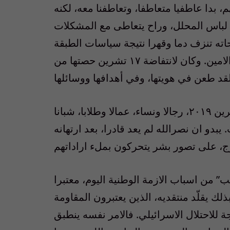
، بدا عاطفيا متعاطفا، وتعاطفنا معه، لكنه
س لباس المحلل، وراح يتعاطى مع المشكلات
اته تنزف دما وقهرا نتيجة سياسات الطبقة
السياسية التي يصر على ان يكون هو حارسها الامين. وكان لانتفاضة ١٧ تشرين حصتها من
فبالنسبة اليه، الشعب الذي تحرك ابتداءً من ١٧ تشرين ٢٠١٩، رجالا ونساء، عمالا وطلابا، شبانا
يبدو ان نصرالله لم يعد قادرا، بعد ارتهانه
” من اسباب الازمة الوطنية اليوم، معتبرا
بذلك يقلّد منتقديه، الذين يعتبرون المقاومة
ة للاحتلال الاسرائيلي. فالامر نفسه ينطبق