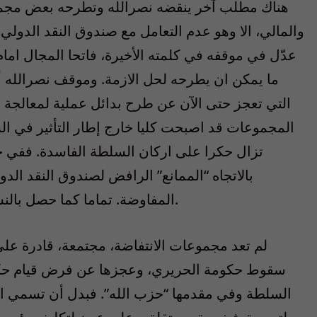
هناك مطلب آخر ينقضه نصرالله وتطرحه بعض مجمو
والمالي، الا وهو عدم التعامل مع صندوق النقد الدولي.
عدّل في موقفه في كلمته الأخيرة، فاتحا المجال اما
ما يمكن ان يطرحه لحل الازمة. وموقف نصرالله 
التي تعجز حتى الآن عن طرح بدائل عملية لمعالجة ال
المجموعات قد اصبحت كليا خارج إطار التأثير في السي
تزال حكرا على اركان السلطة الفاسدة. ففي 
بالاتجاه “الممانع” الرافض لصندوق النقد الدول
المفاوضة. تماما كما حصل بالنسبة إلى ترسيم الحدود البحرية مع اسرائيل.
لم تعد مجموعات الانتفاضة، مجتمعة، قادرة على 
سقوط حكومة الحريري، وعجزها عن فرض قيام حكو
السلطة وفي مقدمها “حزب الله”. فبدل أن تسمي الأش