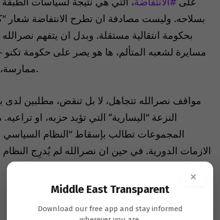
على
#الانتفاضة
، التي هي نتيجة لسياسات الطبقة ا
بسلاحه. وليست مصادفة ان تطرح الانتفاضة شعار “ك
بحكومة انتقالية مستقلة. وبدل ان يتفهم نصرالله د
مسايرة لشعبه المتألم، ها هو يصر على حكومة تكنو –
ممارسة، اقل ما يقال فبها، انها سادية في حق شعبه.
مواقف نصرالله تتجاهل، لا بل تنقض، مطلبين لدى ب
النزعة “اليسارية” التي تؤيد حزبه، او تراع
المجموعات تطالب بإسقاط “النظام السياسي الطا
الازمات الدورية. في حين ان نصرالله لم يُدرِج النظام
×
Middle East Transparent
Download our free app and stay informed
wherever you are.