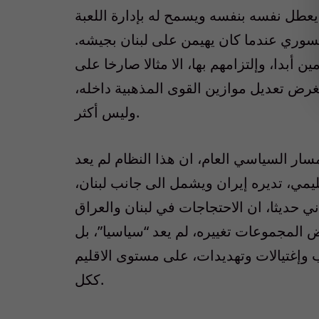
ذي يعطل نفسه بنفسه ويسمح له بإدارة اللعبة
لسوري عندما كان يهيمن على لبنان بجيشه.
 أبدا، وإلتزامهم بها، الا مثالا صارخا على
 فبغرض تعديل موازين القوى المذهبية داخله،
وليس أكثر.
سار السياسي العام، ان هذا النظام لم يعد
مي، تديره إيران ويشمل الى جانب لبنان،
ني حديثا، ان الاحتجاجات في لبنان والعراق
ض المجموعات تغييره، لم يعد “سياسيا”، بل
وإغتيالات وتهديدات، على مستوى الاقليم
ككل.