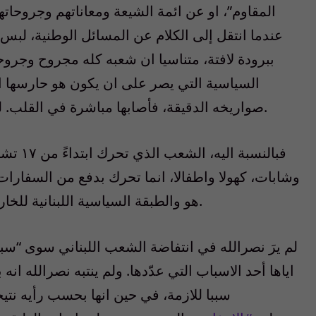
المقاوم”، او عن ائمة الشيعة ومعاناتهم وجروحاتهم
عندما انتقل إلى الكلام عن المسائل الوطنية، لب
ببرودة لافتة، متناسيا ان شعبه كله مجروح وجروح
صواريخه الدقيقة، فأصابها مباشرة في القلب. لقد طعن في هويتها، وفي أهدافها ووسائلها.
وشابات، كهولا واطفالا، انما تحرك بدفع من السفارات. 
هو والطبقة السياسية اللبنانية للخارج، على تصور بشر يتحركون بملء اراداتهم.
لم يرَ نصرالله في انتفاضة الشعب اللبناني سوى “سبب
اياها أحد الاسباب التي عدّدها. ولم ينتبه نصرالله انه 
سببا للازمة، في حين انها بحسب رأيه نتيج