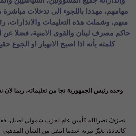
مهامهم، مهددا باللجوء الى تدخلات مباشرة م
منهم. وشملت هذه التعليمات والانذارات، رئ
حاكم مصرف لبنان والقوى الامنية، فضلا عن ا
كلمته بأنه اذا اصبح الانهيار او الجوع ح
وحده رئيس الجمهورية نجا من تعليماته، ربما لان نص
تصرَفَ نصرالله كأمين عام لحزب شمولي اصيل، فقد ش
كالعادة، تغيّرُ نبرته عندما انتقل من الشأن المذهبي