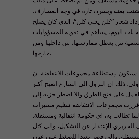
 حكومة مستقل، ومن ثم تضغط على دياب
تشتت يمنة ويسرة، تارة في وجه المصارف،
اد شعار “كلن يعني كلن”، الذي كان يصلح
 بات اليوم، يساهم في تمويه المسؤوليات
تسمية من يعطل ممارستها، من داخلها ومن
خارجها.
”، سيكون بإستطاعة مجموعات الانتفاضة ان
ولى. ذلك ان النزول الى الشارع اصبح أكثر
العمل على فتح الطرق والا اضطر حزبه إلى
ا قررت مجموعات الانتفاضة تنظيم مسيرات
ة لما تطالب به، اي حكومة انتقالية ومستقلة.
الحريري للإعتذار عن التشكيل، والى كتل
تقلة، والى قصر بعبدا للضغط على عون