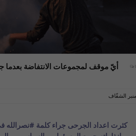
أيّ موقف لمجموعات الانتفاضة بعدما جر
نبر الشفّاف
كثرت اعداد الجرحى جراء كلمة
#نصرالله
في
وإنذاراته جميع المسؤولين، السياسيين والما